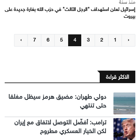
منذ سنة
إسرائيل تعلن استهداف "الرجل الثالث" في حزب الله بغارة جديدة على
بيروت
›
7
6
5
4
3
2
1
‹
الاكثر قراءة
دولي طهران: مضيق هرمز سيظل مغلقا
حتى تنتهي
ترامب: أفضّل التوصل لاتفاق مع إيران
لكن الخيار العسكري مطروح