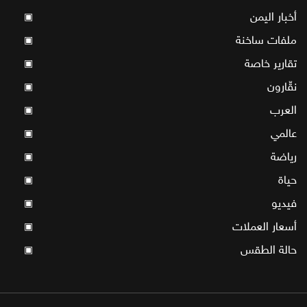
أخبار اليمن
▣
ملفات ساخنة
▣
تقارير خاصة
▣
نقّارون
▣
العرب
▣
عالمي
▣
رياضة
▣
حياة
▣
فيديو
▣
أسعار العملات
▣
حالة الطقس
▣