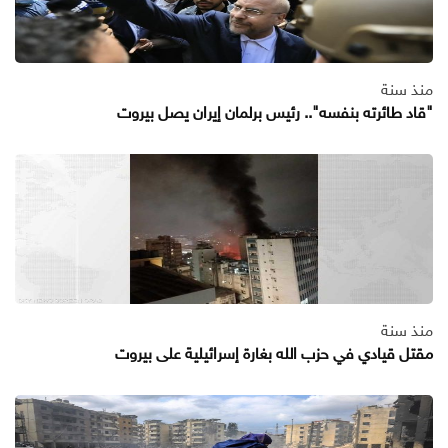
منذ سنة
"قاد طائرته بنفسه".. رئيس برلمان إيران يصل بيروت
منذ سنة
مقتل قيادي في حزب الله بغارة إسرائيلية على بيروت