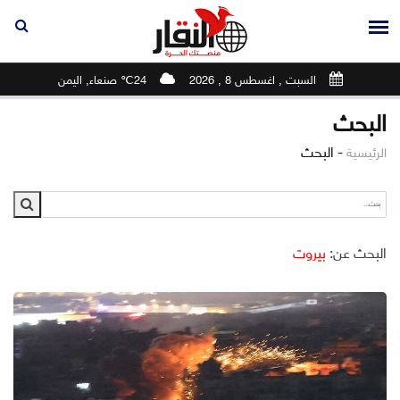
السبت , اغسطس 8 , 2026
24℃ صنعاء, اليمن
البحث
-
البحث
الرئيسية
البحث عن:
بيروت