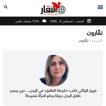
السبت , اغسطس 8 , 2026
24℃ صنعاء, اليمن
نقّارون
-
نقّارون
الرئيسية
فيروز الوائلي تكتب: «شرطة الطلاق» في اليمن… حين يصبح
طلاق الرجل رجولة وخلع المرأة فضيحة!