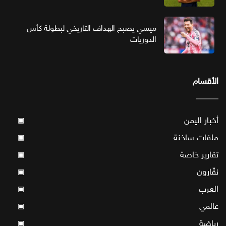
ميسي يصبح الهداف التاريخي لبطولة كأس
الدوريات
الأقسام
أخبار اليمن
▣
ملفات ساخنة
▣
تقارير خاصة
▣
نقّارون
▣
العرب
▣
عالمي
▣
رياضة
▣