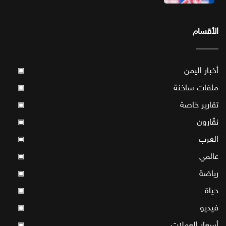
الأقسام
أخبار اليمن
▣
ملفات ساخنة
▣
تقارير خاصة
▣
نقّارون
▣
العرب
▣
عالمي
▣
رياضة
▣
حياة
▣
فيديو
▣
أسعار العملات
▣