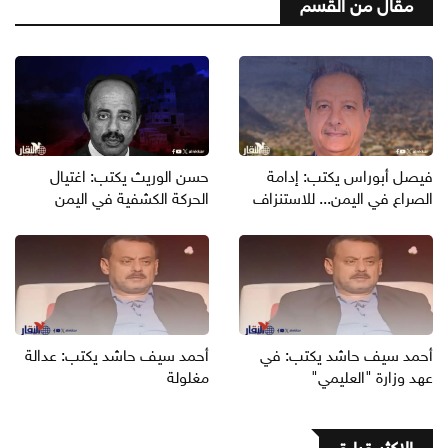
مقال من القسم
فيصل أبوراس يكتب: إدامة
حسن الوريث يكتب: اغتيال
الصراع في اليمن... للاستنزاف
الحركة الكشفية في اليمن
أحمد سيف حاشد يكتب: في
أحمد سيف حاشد يكتب: عدالة
عهد وزارة "العليمي"
مغلولة