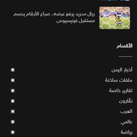
ريال مدريد يرفع عرضه.. صراع الأرقام يحسم
مستقبل فينيسيوس
الأقسام
أخبار اليمن
▣
ملفات ساخنة
▣
تقارير خاصة
▣
نقّارون
▣
العرب
▣
عالمي
▣
رياضة
▣