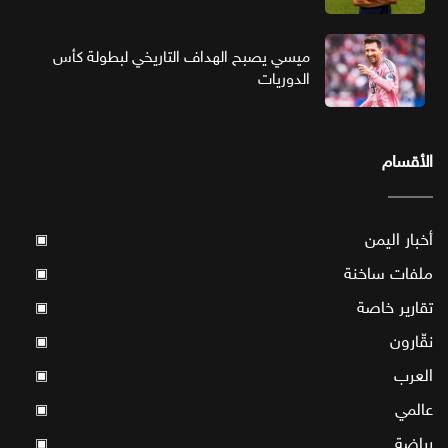
ميسي يصبح الهداف التاريخي لبطولة كأس
الدوريات
الأقسام
أخبار اليمن
▣
ملفات ساخنة
▣
تقارير خاصة
▣
نقّارون
▣
العرب
▣
عالمي
▣
رياضة
▣