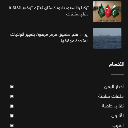
تركيا والسعودية وباكستان تعتزم توقيع اتفاقية
دفاع مشترك
إيران: فتح مضيق هرمز مرهون بتغيير الولايات
المتحدة موقفها
الأقسام
أخبار اليمن
▣
ملفات ساخنة
▣
تقارير خاصة
▣
نقّارون
▣
العرب
▣