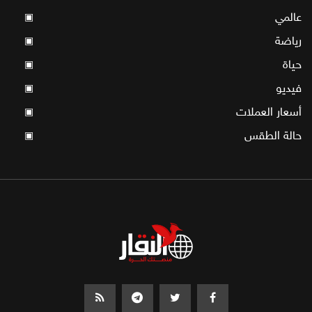
عالمي
▣
رياضة
▣
حياة
▣
فيديو
▣
أسعار العملات
▣
حالة الطقس
▣