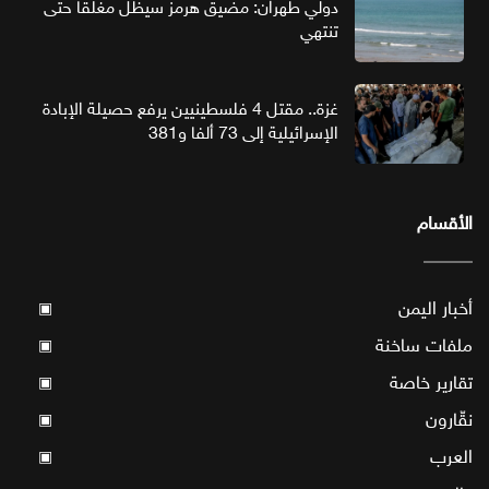
دولي طهران: مضيق هرمز سيظل مغلقا حتى
تنتهي
غزة.. مقتل 4 فلسطينيين يرفع حصيلة الإبادة
الإسرائيلية إلى 73 ألفا و381
الأقسام
أخبار اليمن
▣
ملفات ساخنة
▣
تقارير خاصة
▣
نقّارون
▣
العرب
▣