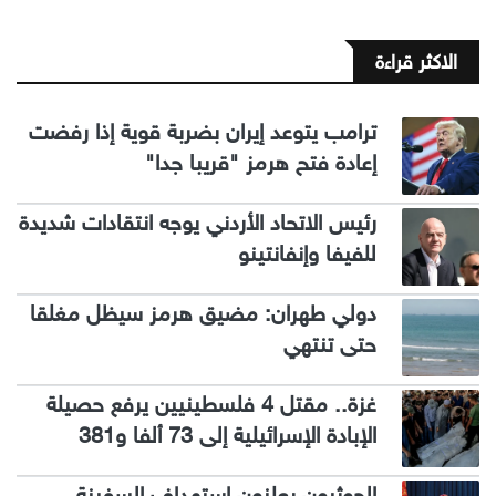
الاكثر قراءة
ترامب يتوعد إيران بضربة قوية إذا رفضت
إعادة فتح هرمز "قريبا جدا"
رئيس الاتحاد الأردني يوجه انتقادات شديدة
للفيفا وإنفانتينو
دولي طهران: مضيق هرمز سيظل مغلقا
حتى تنتهي
غزة.. مقتل 4 فلسطينيين يرفع حصيلة
الإبادة الإسرائيلية إلى 73 ألفا و381
الحوثيون يعلنون استهداف السفينة