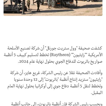
كشفت صحيفة "وول ستريت جورنال" أن شركة تصنيع الأسلحة
الأمريكية ""رايثيون"" (
Raytheon
) تخطط لتسليم كييف 5 أنظمة
صواريخ باتريوت للدفاع الجوي بحلول نهاية عام 2024.
وأفادت الصحيفة نقلا عن رئيس الشركة، غريغ هايز، أن شركة
"رايثيون" ستزيد إنتاج أنظمة "باتريوت" إلى 12 وحدة سنويا
وتخطط لنقل 5 أنظمة دفاع جوي إلى أوكرانيا بحلول نهاية العام
المقبل.
وبحسب رئيس الشركة فإن أنظمة باتريوت، إلى جانب أنظمة