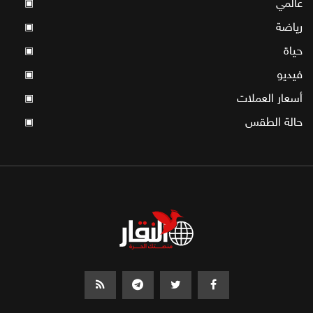
عالمي
▣
رياضة
▣
حياة
▣
فيديو
▣
أسعار العملات
▣
حالة الطقس
▣