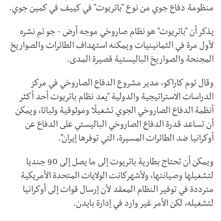
منظومة دفاع جوي من نوع "باتريوت" في كييف في كمين جوي.
يذكر أن "باتريوت" هو نظام صاروخي موجه أرض - جو تم نشره
لأول مرة في الثمانينيات ويمكنه استهداف الطائرات والصواريخ
المجنحة والصواريخ الباليستية قصيرة المدى.
وقال توم كاراكو، مدير مشروع الدفاع الصاروخي في مركز
الدراسات الاستراتيجية والدولية "يعد نظام باتريوت أحد أكثر
أنظمة الدفاع الصاروخي الجوي تشغيلًا وموثوقية وثباتا، ويمكن
أن تساعد قدرة الدفاع الصاروخي الباليستي على الدفاع عن
أوكرانيا ضد الطائرات المسيرة، التي توفرها إيران".
ويمكن أن تحتاج بطارية باتريوت إلى ما يصل إلى 90 جنديا
لتشغيلها وصيانتها، ولأشهركانت الولايات المتحدة الأمريكية
مترددة في توفير النظام المعقد لأن إرسال قوات إلى أوكرانيا
لتشغيله، لكن الأمر غير وارد في إدارة بايدن.