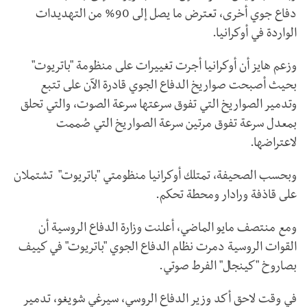
دفاع جوي أخرى، تعترض ما يصل إلى 90% من التهديدات
الواردة في أوكرانيا.
وزعم هايز أن أوكرانيا أجرت تغييرات على منظومة "باتريوت"
بحيث أصبحت صواريخ الدفاع الجوي قادرة الآن على تتبع
وتدمير الصواريخ التي تفوق سرعتها سرعة الصوت، والتي تحلق
بمعدل سرعة تفوق مرتين سرعة الصواريخ التي صُممت
لاعتراضها.
وبحسب الصحيفة، تمتلك أوكرانيا منظومتي "باتريوت" تشتملان
على قاذفة ورادار ومحطة تحكم.
ومع منتصف مايو الماضي، أعلنت وزارة الدفاع الروسية أن
القوات الروسية دمرت نظام الدفاع الجوي "باتريوت" في كييف
بصاروخ "كينجال" الفرط صوتي.
في وقت لاحق أكد وزير الدفاع الروسي، سيرغي شويغو، تدمير