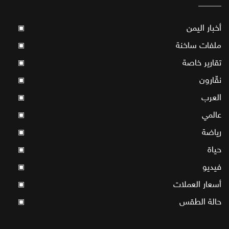
أخبار اليمن
▣
ملفات ساخنة
▣
تقارير خاصة
▣
نقّارون
▣
العرب
▣
عالمي
▣
رياضة
▣
حياة
▣
فيديو
▣
أسعار العملات
▣
حالة الطقس
▣