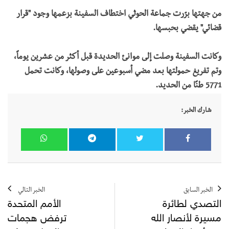
من جهتها برّرت جماعة الحوثي اختطاف السفينة بزعمها وجود "قرار
قضائي" يقضي بحبسها.
وكانت
السفينة وصلت
إلى
موانئ
الحديدة
قبل
أكثر
من
عشرين
يوماً،
وتم
تفريغ
حمولتها
بعد
مضي
أسبوعين
على
وصولها،
وكانت
تحمل
5771
طنًا
من
الحديد
.
شارك الخبر:
الخبر السابق
الخبر التالي
التصدي لطائرة
الأمم المتحدة
مسيرة لأنصار الله
ترفض هجمات