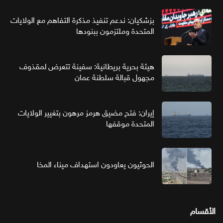
بزشكيان: ندعم تنفيذ مذكرة التفاهم مع الولايات
المتحدة وملتزمون ببنودها
هيئة بحرية بريطانية: سفينة تتعرض لمقذوف
مجهول قبالة سلطنة عمان
إيران: فتح مضيق هرمز مرهون بتغيير الولايات
المتحدة موقفها
الحوثيون يعاودون استهداف ميناء المخا
الأقسام