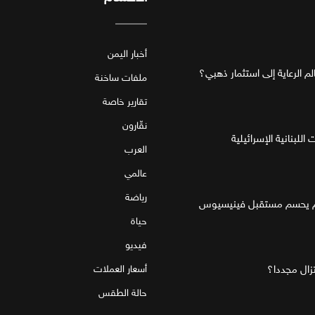
أخبار اليمن
ملفات ساخنة
تقارير خاصة
نقّارون
للبنانية الإسرائيلية
العرب
عالمي
رياضة
قام يحسم مستقبل فينيسيوس
حياة
فيديو
تزال مجددا؟
أسعار العملات
حالة الطقس