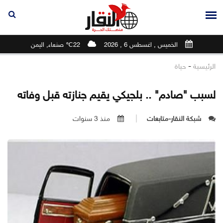
الخميس , اغسطس 6 , 2026
22℃ صنعاء, اليمن
-
الرئيسية
حياة
لسبب "صادم" .. بلجيكي يقيم جنازته قبل وفاته
شبكة النقار-متابعات
منذ 3 سنوات