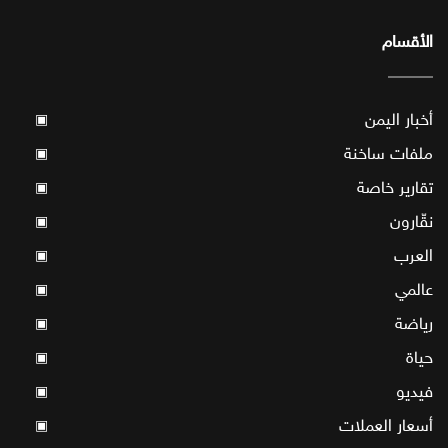
الأقسام
أخبار اليمن
▣
ملفات ساخنة
▣
تقارير خاصة
▣
نقّارون
▣
العرب
▣
عالمي
▣
رياضة
▣
حياة
▣
فيديو
▣
أسعار العملات
▣