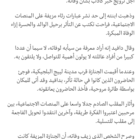
أجل ترويج خبر كاذب بشأن وفاته.
وذهبت ابنته إلى حد نشر عبارات رثاء مزيفة على المنصات
الاجتماعية، فراحت تكتب عن التأثر برحيل الوالد والحسرة إزاء
الوفاة المبكرة.
وقال دافيد إنه أراد معرفة من سيأبه لوفاته، لا سيما أن عددا
كبيرا من أفراد عائلته لا يولون أهمية للتواصل، ولا يلتقون به.
وعندما أقيمت الجنازة قرب مدينة لييج البلجيكية، فوجئ
الحاضرون الذين كانوا في حالة تأثر، بدافيد وقد أتى للمكان
بواسطة طائرة مروحية، فأخذ الحاضرون يعانقونه.
وأثار المقلب الصادم جدلا واسعا على المنصات الاجتماعية، بين
مرحبين اعتبروا الفكرة طريقة، وآخرين انتقدوا تحويل الفاجعة
إلى مقلب للتسلية.
وصرح الشخص الذي زيف وفاته، أن الجنازة المزيفة كانت