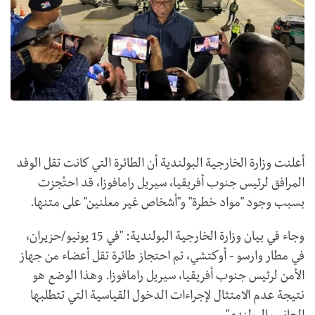
أعلنت وزارة الخارجية البولندية أن الطائرة التي كانت تقل الوفد
المرافق لرئيس جنوب أفريقيا، سيريل رامافوزا، قد احتُجزت
بسبب وجود "مواد خطرة" و"أشخاص غير معلنين" على متنها.
وجاء في بيان وزارة الخارجية البولندية: "في 15 يونيو/حزيران،
في مطار وارسو - أوكتشي، تم احتجاز طائرة تقل أعضاء من جهاز
الأمن لرئيس جنوب أفريقيا، سيريل رامافوزا. وهذا الوضع هو
نتيجة عدم الامتثال لإجراءات الدخول القياسية التي تتطلبها