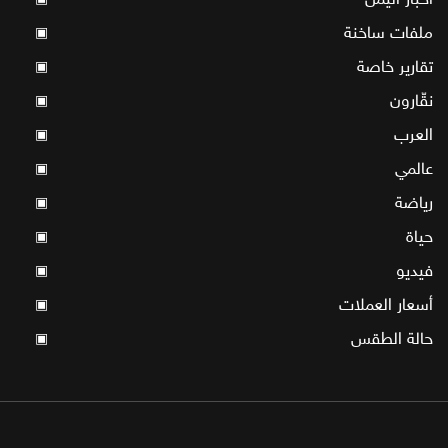
ملفات ساخنة
▣
تقارير خاصة
▣
نقّارون
▣
العرب
▣
عالمي
▣
رياضة
▣
حياة
▣
فيديو
▣
أسعار العملات
▣
حالة الطقس
▣