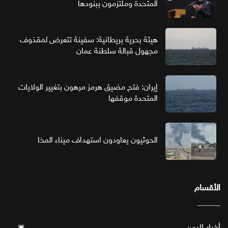
المتحدة وملتزمون ببنودها
هيئة بحرية بريطانية: سفينة تتعرض لمقذوف
مجهول قبالة سلطنة عمان
إيران: فتح مضيق هرمز مرهون بتغيير الولايات
المتحدة موقفها
الحوثيون يعاودون استهداف ميناء المخا
الأقسام
أخبار اليمن
▣