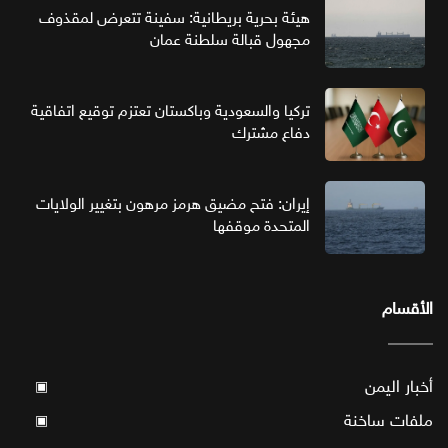
هيئة بحرية بريطانية: سفينة تتعرض لمقذوف
مجهول قبالة سلطنة عمان
تركيا والسعودية وباكستان تعتزم توقيع اتفاقية
دفاع مشترك
إيران: فتح مضيق هرمز مرهون بتغيير الولايات
المتحدة موقفها
الأقسام
أخبار اليمن
▣
ملفات ساخنة
▣