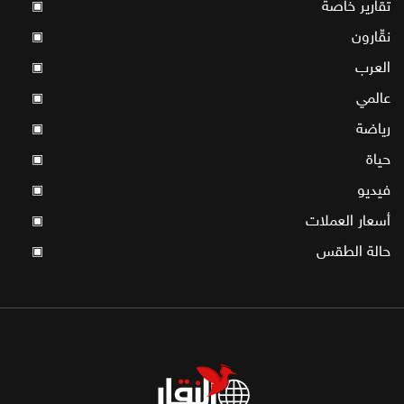
تقارير خاصة
▣
نقّارون
▣
العرب
▣
عالمي
▣
رياضة
▣
حياة
▣
فيديو
▣
أسعار العملات
▣
حالة الطقس
▣