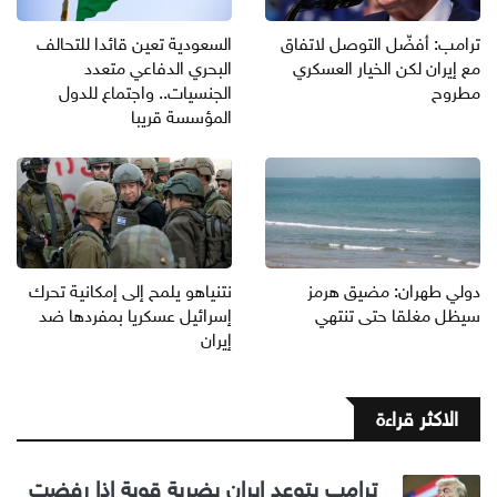
ترامب: أفضّل التوصل لاتفاق
السعودية تعين قائدا للتحالف
مع إيران لكن الخيار العسكري
البحري الدفاعي متعدد
مطروح
الجنسيات.. واجتماع للدول
المؤسسة قريبا
دولي طهران: مضيق هرمز
نتنياهو يلمح إلى إمكانية تحرك
سيظل مغلقا حتى تنتهي
إسرائيل عسكريا بمفردها ضد
إيران
الاكثر قراءة
ترامب يتوعد إيران بضربة قوية إذا رفضت