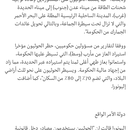
وتابعت: "كما يضغط الحوثيون على المستوردين لإعادة توجيه
شحنات الطاقة من ميناء عدن (جنوب) إلى ميناء الحديدة
(غرب)، المدينة الساحلية الرئيسية المطلة على البحر الأحمر
والتي لا تزال تحت سيطرة الجماعة، وبالتالي تحويل عائدات
الجمارك من الحكومة".
ووفقا لتقارير من مسؤولين حكوميين، حظر الحوثيون مؤخرا
استيراد الغاز من مأرب (وسط)، التي تسيطر عليها الحكومة،
واستعانوا بغاز طهي أغلى ثمنا يتم استيراده عبر الحديدة، مما زاد
من إجهاد مالية الحكومة. ويسيطر الحوثيون على نحو ثلث أراضي
البلاد، والتي تضم 70٪ إلى 80٪ من السكان"، كما أضافت
إليونورا.
دولة الأمر الواقع
إليونورا قالت إن "الحوثيين يستخدمون مصادر دخل قانونية