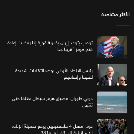
الأكثر مشاهدة
ترامب يتوعد إيران بضربة قوية إذا رفضت إعادة
فتح هرمز "قريبا جدا"
رئيس الاتحاد الأردني يوجه انتقادات شديدة
للفيفا وإنفانتينو
دولي طهران: مضيق هرمز سيظل مغلقا حتى
تنتهي
غزة.. مقتل 4 فلسطينيين يرفع حصيلة الإبادة
الإسرائيلية إلى 73 ألفا و381