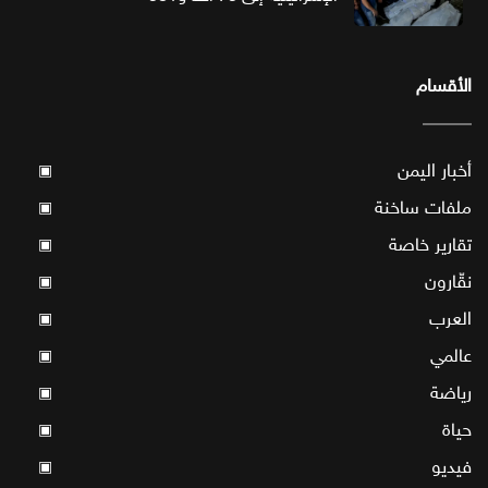
الأقسام
أخبار اليمن
▣
ملفات ساخنة
▣
تقارير خاصة
▣
نقّارون
▣
العرب
▣
عالمي
▣
رياضة
▣
حياة
▣
فيديو
▣