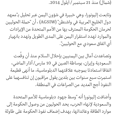
(شمال) منذ 21 سبتمبر/ أيلول 2014.
وتابعت إليونورا، وهي خبيرة في شؤون اليمن عبر تحليل بـ"معهد
دول الخليج العربية في واشنطن" (
AGSIW
) ، أن "حملة الحوثيين
لحرمان الحكومة المعترف بها من الأمم المتحدة من الإيرادات
والموارد تهدد استقرار اليمن على المدى الطويل وتهدد بانهيار
أي اتفاق سعودي مع الحوثيين".
وتصاعدت آمال بين اليمنيين بإحلال السلام منذ أن وقَّعت
السعودية وإيران، بوساطة الصين في 10 مارس/ آذار الماضي،
اتفاقا استعادتا بموجبه علاقتهما الدبلوماسية، ما أنهى قطيعة
استمرت سبع سنوات بين بلدين يقول مراقبون إن تنافسهما على
النفوذ أجج العديد من الصراعات في المنطقة.
وأضافت إليونورا أنه "وسط جهود دبلوماسية للأمم المتحدة
والسعودية لإنهاء الحرب، يحد الحوثيون من وصول الحكومة إلى
موارد الطاقة وعائداتها، بهدف إضعاف نفوذ الحكومة على طاولة