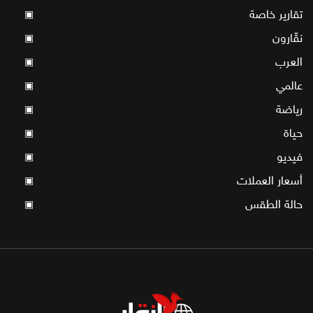
تقارير خاصة
▣
نقّارون
▣
العرب
▣
عالمي
▣
رياضة
▣
حياة
▣
فيديو
▣
أسعار العملات
▣
حالة الطقس
▣