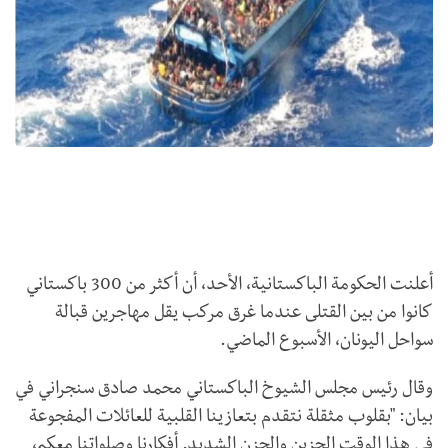
أعلنت الحكومة الباكستانية، الأحد، أن أكثر من 300 باكستاني
كانوا من بين القتلى عندما غرق مركب يقل مهاجرين قبالة
سواحل اليونان، الأسبوع الماضي.
وقال رئيس مجلس الشيوخ الباكستاني محمد صادق سنجراني في
بيان: "بقلوب مثقلة نتقدم بتعازينا القلبية للعائلات المفجوعة
في هذا الوقت الحزين والحزن الشديد. أفكارنا وصلواتنا معكم،