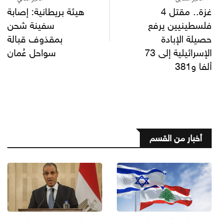
غزة.. مقتل 4
هيئة بريطانية: إصابة
فلسطينيين يرفع
سفينة شحن
حصيلة الإبادة
بمقذوف قبالة
الإسرائيلية إلى 73
سواحل عُمان
ألفا و381
أخبار من القسم