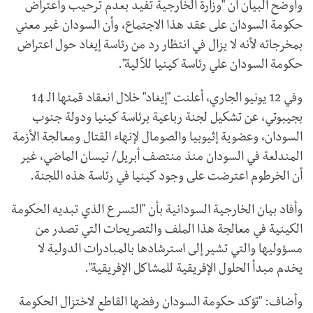
وأوضح البيان أن "وزارة الخارجية تفيد بعدم ترحيب واعتراض
حكومة السودان على عقد هذا الاجتماع، وأن السودان غير معني
بمخرجاته لأنه لا يزال في انتظار رد من رئاسة إيغاد حول اعتراض
حكومة السودان علي رئاسة كينيا للآلية".
وفي 12 يونيو الجاري، أعلنت "إيغاد" خلال انعقاد قمتها الـ 14
بجيبوتي، عن تشكيل لجنة رباعية برئاسة كينيا ودولة جنوب
السودان، وعضوية إثيوبيا والصومال لإنهاء القتال ومعالجة الأزمة
المندلعة في السودان منذ منتصف أبريل/ نيسان الماضي، غير
أن الخرطوم اعترضت على وجود كينيا في رئاسة هذه اللجنة.
وأفاد بيان الخارجية السودانية بأن "التسرع الذي تبديه الحكومة
الكينية في معالجة هذا الملف والتصريحات التي تصدر من
مسؤوليها والتي تشير إلى استرشادها بالمبادرات الدولية لا
يخدم مبدأ الحلول الإفريقية للمشاكل الإفريقية".
وأضاف: "تؤكد حكومة السودان رفضها القاطع لاختزال الحكومة