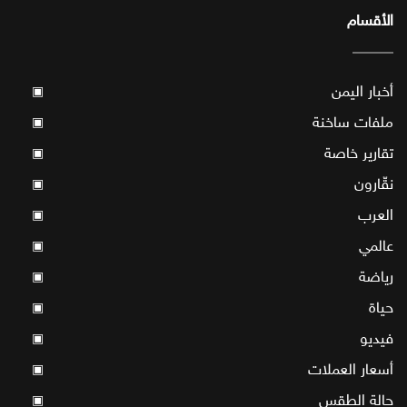
الأقسام
أخبار اليمن
▣
ملفات ساخنة
▣
تقارير خاصة
▣
نقّارون
▣
العرب
▣
عالمي
▣
رياضة
▣
حياة
▣
فيديو
▣
أسعار العملات
▣
حالة الطقس
▣