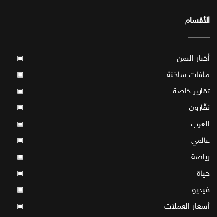
الأقسام
أخبار اليمن
▣
ملفات ساخنة
▣
تقارير خاصة
▣
نقّارون
▣
العرب
▣
عالمي
▣
رياضة
▣
حياة
▣
فيديو
▣
أسعار العملات
▣