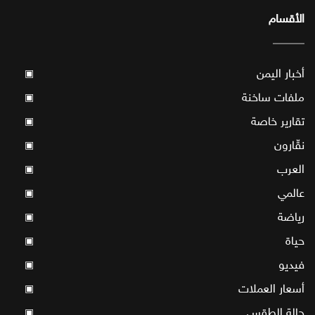
الأقسام
أخبار اليمن
▣
ملفات ساخنة
▣
تقارير خاصة
▣
نقّارون
▣
العرب
▣
عالمي
▣
رياضة
▣
حياة
▣
فيديو
▣
أسعار العملات
▣
حالة الطقس
▣