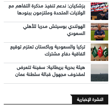
بزشكيان: ندعم تنفيذ مذكرة التفاهم مع
الولايات المتحدة وملتزمون ببنودها
الهولندي بوسيتش مدربا للأهلي
السعودي
تركيا والسعودية وباكستان تعتزم توقيع
اتفاقية دفاع مشترك
هيئة بحرية بريطانية: سفينة تتعرض
لمقذوف مجهول قبالة سلطنة عمان
النشرة الإخبارية