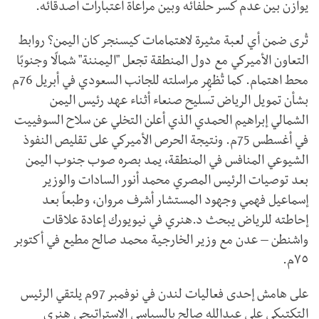
يوازن بين عدم كسر حلفائه وبين مراعاة اعتبارات أصدقائه.
تُرى ضمن أي لعبة مثيرة لاهتمامات كيسنجر كان اليمن؟ روابط
التعاون الأميركي مع دول المنطقة تجعل "اليمننة" شمالًا وجنوبًا
محط اهتمام. كما تُظهِر مراسلته للجانب السعودي في أبريل 76م
بشأن تمويل الرياض تسليح صنعاء أثناء عهد رئيس اليمن
الشمالي إبراهيم الحمدي الذي أعلن التخلي عن سلاح السوفييت
في أغسطس 75م. ونتيجة الحرص الأميركي على تقليص النفوذ
الشيوعي المنافس في المنطقة، يمد بصره صوب جنوب اليمن
بعد توصيات الرئيس المصري محمد أنور السادات والوزير
إسماعيل فهمي وجهود المستشار أشرف مروان، وطبعاً بعد
إحاطته للرياض يبحث د.هنري في نيويورك إعادة علاقات
واشنطن – عدن مع وزير الخارجية محمد صالح مطيع في أكتوبر
٧٥م.
على هامش إحدى فعاليات لندن في نوفمبر 97م يلتقي الرئيس
التكتيكي علي عبدالله صالح بالسياسي الاستراتيجي هنري