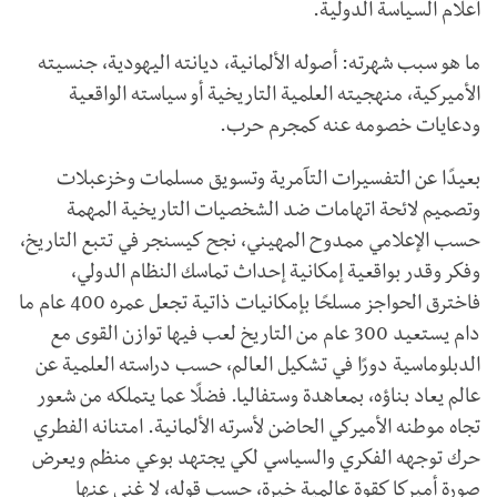
أعلام السياسة الدولية.
ما هو سبب شهرته: أصوله الألمانية، ديانته اليهودية، جنسيته
الأميركية، منهجيته العلمية التاريخية أو سياسته الواقعية
ودعايات خصومه عنه كمجرم حرب.
بعيدًا عن التفسيرات التآمرية وتسويق مسلمات وخزعبلات
وتصميم لائحة اتهامات ضد الشخصيات التاريخية المهمة
حسب الإعلامي ممدوح المهيني، نجح كيسنجر في تتبع التاريخ،
وفكر وقدر بواقعية إمكانية إحداث تماسك النظام الدولي،
فاخترق الحواجز مسلحًا بإمكانيات ذاتية تجعل عمره 400 عام ما
دام يستعيد 300 عام من التاريخ لعب فيها توازن القوى مع
الدبلوماسية دورًا في تشكيل العالم، حسب دراسته العلمية عن
عالم يعاد بناؤه، بمعاهدة وستفاليا. فضلًا عما يتملكه من شعور
تجاه موطنه الأميركي الحاضن لأسرته الألمانية. امتنانه الفطري
حرك توجهه الفكري والسياسي لكي يجتهد بوعي منظم ويعرض
صورة أميركا كقوة عالمية خيرة، حسب قوله، لا غنى عنها