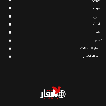
العرب
▣
عالمي
▣
رياضة
▣
حياة
▣
فيديو
▣
أسعار العملات
▣
حالة الطقس
▣