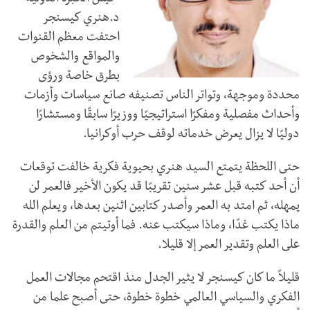
"كيس الخبرة الدولية"
د.هنري كيسنجر
احتفت معظم القنوات
والمواقع والشخوص
بطرق خاصة ورؤى
محددة وموجهة، وتواتر الناس تصنيفه صانع سياسات وأزمات
وأحداث مفصلية ومفكرًا استراتيجيًا ووزيرًا سابقًا ومستشارًا
دوليًا لا يزال يعرض خدماته لوقف حرب أوكرانيا.
حتى اللحظة يتمتع السيد هنري بحيوية فكرية خالفت توقعات
أن أحد كتبه قبل عشر سنين تقريبًا قد يكون الأخير فالعمر لن
يمهله، ثم امتد به العمر وأصدر كتابين اثنين بعدها، ويعلم الله
ماذا يكتب غدًا، وماذا سيكتب عنه. فما أوتيتم من العلم والقدرة
على العلم وتقدير العمر إلا قليلا.
قليلاً ما كان كيسنجر لا يثير الجدل منذ اقتحم مجالات العمل
الفكري والسياسي العالمي خطوة خطوة، حتى أصبح علما من