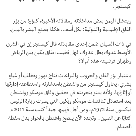
كيسنجر.
ويتخلل اليمن بعض مداخلاته ومقالاته الأخيرة، كبؤرة من بؤر
القلق الإقليمية والدولية؛ بكل أسف، هكذا يصنع البشر باليمن.
في ذات السياق ضمن إحدى مقابلاته قال كيسنجر إن في الشرق
الأوسط عدوك يظل عدوك، فهل يُخيب اتفاق بكين بين الرياض
وطهران فرضيته هذه أم لا؟
باعتبار بؤر القلق والحروب والنزاعات نتاج تهور وتخلف أو غباءٍ
بشري، يحاول كيسنجر من واشنطن باستشارته واستطاعته إدارتها
أو إثارتها. ولأنه يعتز بتجربته في تحقيق وفاق موسكو وواشنطن
بعد استغلال تناقضات موسكو وبكين التي يسرت زيارة الرئيس
نيكسون سنة 1972م، ومن أجل فهمها جيداً كتب سنة 2011م
كتابًا عن الصين.. وتجده الآن ينصح واشنطن بالحوار بدل سقطة
الصدام.