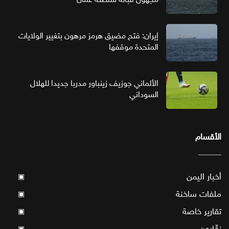
إيران: فتح مضيق هرمز مرهون بتغيير الولايات
المتحدة موقفها
الألماني جوزيف زينباور مدربا جديدا للهلال
السوداني
الأقسام
أخبار اليمن
▣
ملفات ساخنة
▣
تقارير خاصة
▣
نقّارون
▣