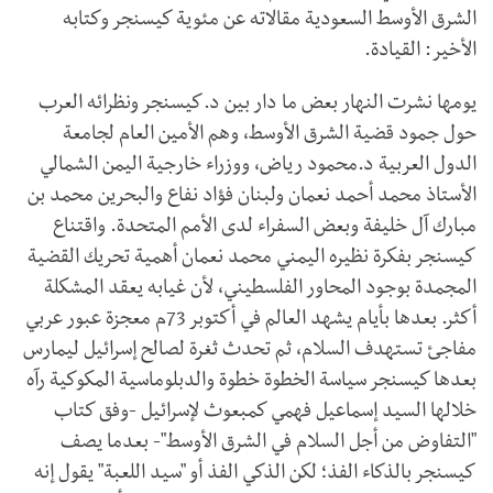
الشرق الأوسط السعودية مقالاته عن مئوية كيسنجر وكتابه
الأخير: القيادة.
يومها نشرت النهار بعض ما دار بين د.كيسنجر ونظرائه العرب
حول جمود قضية الشرق الأوسط، وهم الأمين العام لجامعة
الدول العربية د.محمود رياض، ووزراء خارجية اليمن الشمالي
الأستاذ محمد أحمد نعمان ولبنان فؤاد نفاع والبحرين محمد بن
مبارك آل خليفة وبعض السفراء لدى الأمم المتحدة. واقتناع
كيسنجر بفكرة نظيره اليمني محمد نعمان أهمية تحريك القضية
المجمدة بوجود المحاور الفلسطيني، لأن غيابه يعقد المشكلة
أكثر. بعدها بأيام يشهد العالم في أكتوبر 73م معجزة عبور عربي
مفاجئ تستهدف السلام، ثم تحدث ثغرة لصالح إسرائيل ليمارس
بعدها كيسنجر سياسة الخطوة خطوة والدبلوماسية المكوكية رآه
خلالها السيد إسماعيل فهمي كمبعوث لإسرائيل -وفق كتاب
"التفاوض من أجل السلام في الشرق الأوسط"- بعدما يصف
كيسنجر بالذكاء الفذ؛ لكن الذكي الفذ أو "سيد اللعبة" يقول إنه