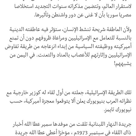
لاستقرار العالم، وتتضمن مذكراته سنوات التجديد استخلاصا
مصريا سوريا بأن لا غنى عن دور واشنطن وتأثيرها.
ولأن العاطفة شريحة تنشط الإنسان، ستؤثر فيه عاطفته الدينية
بالنسبة للتعامل مع الإسرائيليين ومراعاة ظروفهم دون أن تمنع
أميركيته ووظيفته السياسية من إبداء انزعاجه من طريقة تفاوض
الإسرائيليين وإثارتهم للأعصاب بالعناد والتعنت. في اليمن من
يشبههم!
تلك الطريقة الإسرائيلية، جعلته من أول لقاء له كوزير خارجية مع
نظرائه العرب بنيويورك يعلن ألا يتوقعوا معجزة أميركية، حسب
نيويورك تايمز.
جريدة النهار اللبنانية تلقت من موفدها سمير عطا الله أخبار
ذاك اللقاء في سبتمبر 1973م ، مؤخرًا أعطى عطا الله جريدة