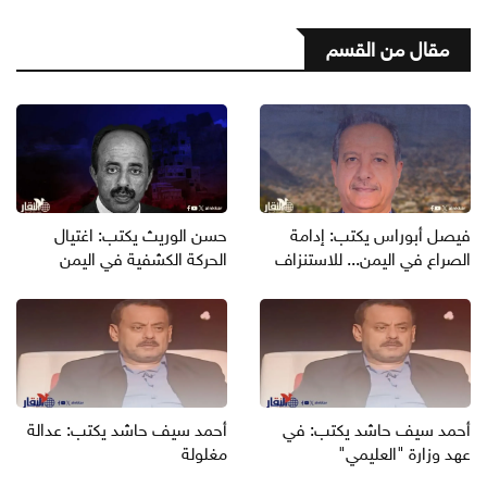
مقال من القسم
فيصل أبوراس يكتب: إدامة
حسن الوريث يكتب: اغتيال
الصراع في اليمن... للاستنزاف
الحركة الكشفية في اليمن
أحمد سيف حاشد يكتب: في
أحمد سيف حاشد يكتب: عدالة
عهد وزارة "العليمي"
مغلولة