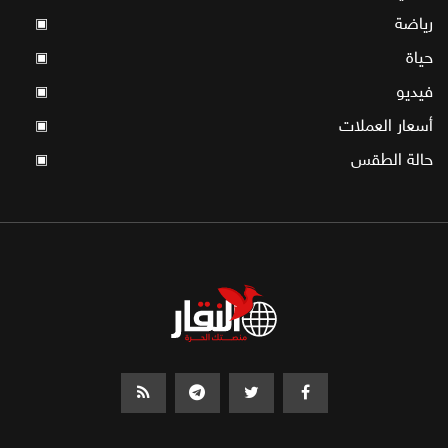
رياضة
▣
حياة
▣
فيديو
▣
أسعار العملات
▣
حالة الطقس
▣