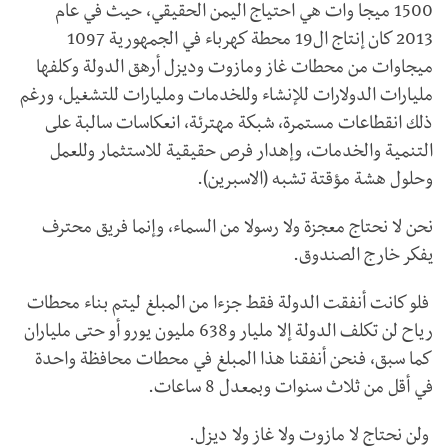
1500 ميجا وات هي احتياج اليمن الحقيقي، حيث في عام
2013 كان إنتاج ال19 محطة كهرباء في الجمهورية 1097
ميجاوات من محطات غاز ومازوت وديزل أرهق الدولة وكلفها
مليارات الدولارات للإنشاء وللخدمات ومليارات للتشغيل، ورغم
ذلك انقطاعات مستمرة، شبكة مهترئة، انعكاسات سالبة على
التنمية والخدمات، وإهدار فرص حقيقية للاستثمار وللعمل
وحلول هشة مؤقتة تشبه (الاسبرين).
نحن لا نحتاج معجزة ولا رسولا من السماء، وإنما فريق محترف
يفكر خارج الصندوق.
فلو كانت أنفقت الدولة فقط جزءا من المبلغ ليتم بناء محطات
رياح لن تكلف الدولة إلا مليار و638 مليون يورو أو حتى ملياران
كما سبق، فنحن أنفقنا هذا المبلغ في محطات محافظة واحدة
في أقل من ثلاث سنوات وبمعدل 8 ساعات.
ولن نحتاج لا مازوت ولا غاز ولا ديزل.