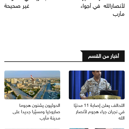
لأنصارالله في أجواء
غير صحيحة
مأرب
أخبار من القسم
التحالف يعلن إصابة 11 مدنيًا
الحوثيون يشنون هجوما
في نجران جراء هجوم لأنصار
صاروخيا ومسيّرا جديدا على
الله
مدينة مأرب