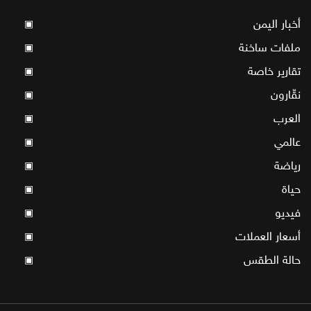
أخبار اليمن
▣
ملفات ساخنة
▣
تقارير خاصة
▣
نقّارون
▣
العرب
▣
عالمي
▣
رياضة
▣
حياة
▣
فيديو
▣
أسعار العملات
▣
حالة الطقس
▣