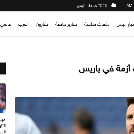
23℃ صنعاء, اليمن
خبار اليمن
ملفات ساخنة
تقارير خاصة
نقّارون
العرب
عالمي
أزمة في باريس
ميس
التا
الدو