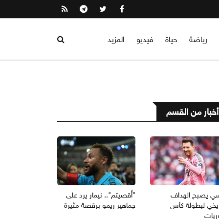
رياضة
حياة
فيديو
المزيد
أخبار من القسم
ي يصبح الهداف
"أُقصيتم".. نيمار يرد على
ريخي لبطولة كأس
جماهير ريمو برقصة مثيرة
ريات