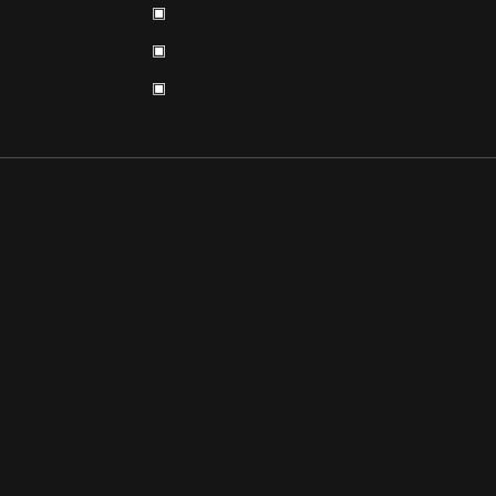
▣
▣
▣