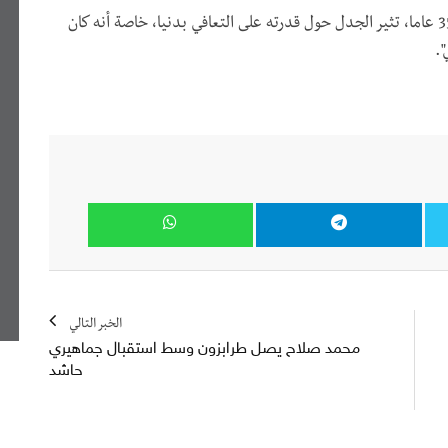
وختمت تقريرها: "كما أن كثرة رحلات ميسي الذي بلغ 35 عاما، تثير الجدل حول قدرته على التعافي بدنيا، خاصة أنه كان
".
الخبر التالي
محمد صلاح يصل طرابزون وسط استقبال جماهيري
حاشد