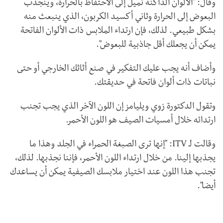
وقال: "الألوان الداكنة تميل إلى الاحتفاظ بالحرارة، وينجذب
البعوض إلى الحرارة وثاني أكسيد الكربون، الذي ينبعث منه
بشكل طبيعي. لذلك، فإن ارتداء الملابس ذات الألوان الفاتحة
يمكن أن يجعلك أقل جاذبية للبعوض".
وأضاف أنه يجب عليك التفكير في صنع أثاثك الخارجي أو حتى
نباتات ذات ألوان فاتحة في حديقتك.
وتقول الدكتورة زوي ويليامز إن اللون الآخر الذي يجب تجنب
ارتدائه خلال أمسيات الصيف هو اللون الأحمر.
وقالت لـ
ITV
: "إنها ترى الصبغة الحمراء في الجلد وهذا ما
يجذبها إلينا. من خلال ارتداء اللون الأحمر، فإننا نجذبها. لذلك،
تجنب هذا اللون عند اختيار ملابسك الصيفية يمكن أن يساعدك
أيضا".