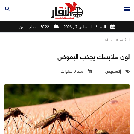
الجمعة , اغسطس 7 , 2026
22℃ صنعاء, اليمن
-
الرئيسية
حياة
لون ملابسك يجذب البعوض
إكسبريس
منذ 3 سنوات