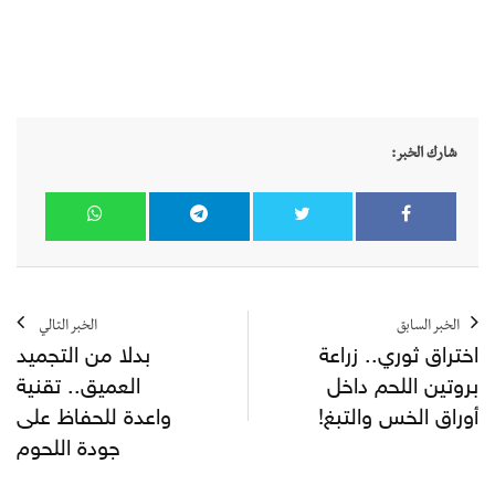
شارك الخبر:
الخبر السابق
الخبر التالي
اختراق ثوري.. زراعة
بدلا من التجميد
بروتين اللحم داخل
العميق.. تقنية
أوراق الخس والتبغ!
واعدة للحفاظ على
جودة اللحوم