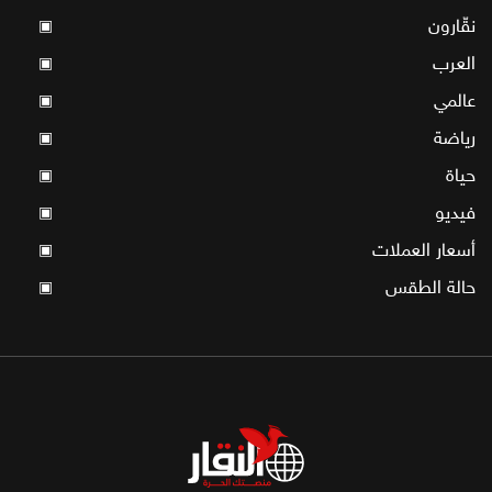
نقّارون
▣
العرب
▣
عالمي
▣
رياضة
▣
حياة
▣
فيديو
▣
أسعار العملات
▣
حالة الطقس
▣