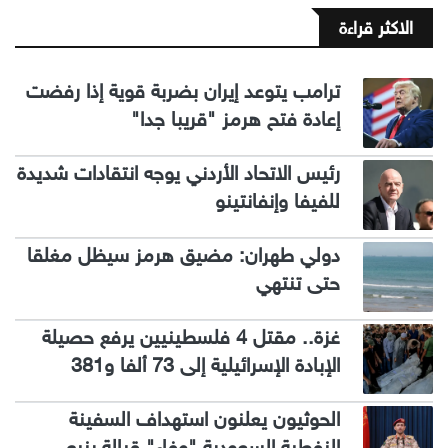
الاكثر قراءة
ترامب يتوعد إيران بضربة قوية إذا رفضت
إعادة فتح هرمز "قريبا جدا"
رئيس الاتحاد الأردني يوجه انتقادات شديدة
للفيفا وإنفانتينو
دولي طهران: مضيق هرمز سيظل مغلقا
حتى تنتهي
غزة.. مقتل 4 فلسطينيين يرفع حصيلة
الإبادة الإسرائيلية إلى 73 ألفا و381
الحوثيون يعلنون استهداف السفينة
النفطية السعودية "وفاء" قبالة ينبع