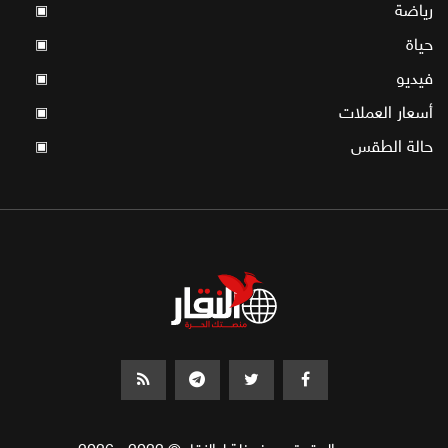
رياضة
▣
حياة
▣
فيديو
▣
أسعار العملات
▣
حالة الطقس
▣