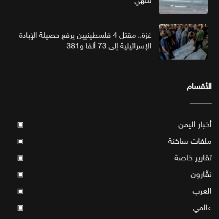
تنتهي
غزة.. مقتل 4 فلسطينيين يرفع حصيلة الإبادة
الإسرائيلية إلى 73 ألفا و381
الأقسام
أخبار اليمن
▣
ملفات ساخنة
▣
تقارير خاصة
▣
نقّارون
▣
العرب
▣
عالمي
▣