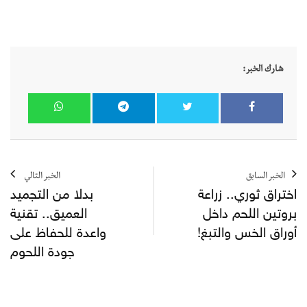
شارك الخبر:
الخبر السابق
الخبر التالي
اختراق ثوري.. زراعة
بدلا من التجميد
بروتين اللحم داخل
العميق.. تقنية
أوراق الخس والتبغ!
واعدة للحفاظ على
جودة اللحوم