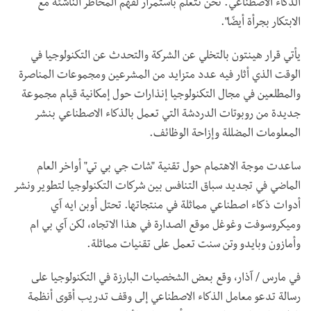
الذكاء الاصطناعي. نحن نتعلم باستمرار لفهم المخاطر الناشئة مع
الابتكار بجرأة أيضًا".
يأتي قرار هينتون بالتخلي عن الشركة والتحدث عن التكنولوجيا في
الوقت الذي أثار فيه عدد متزايد من المشرعين ومجموعات المناصرة
والمطلعين في مجال التكنولوجيا إنذارات حول إمكانية قيام مجموعة
جديدة من روبوتات الدردشة التي تعمل بالذكاء الاصطناعي بنشر
المعلومات المضللة وإزاحة الوظائف.
ساعدت موجة الاهتمام حول تقنية "شات جي بي تي" أواخر العام
الماضي في تجديد سباق التنافس بين شركات التكنولوجيا لتطوير ونشر
أدوات ذكاء اصطناعي مماثلة في منتجاتها. تحتل أوبن ايه آي
وميكروسوفت وغوغل موقع الصدارة في هذا الاتجاه، لكن آي بي ام
وأمازون وبايدو وتن سنت تعمل على تقنيات مماثلة.
في مارس / آذار، وقع بعض الشخصيات البارزة في التكنولوجيا على
رسالة تدعو معامل الذكاء الاصطناعي إلى وقف تدريب أقوى أنظمة