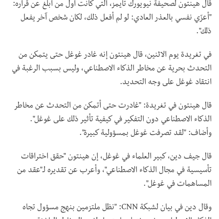
قال هينتون لصحيفة نيويورك تايمز، التي كانت أول من أبلغ عن قراره:
"أعزّي نفسي بالعذر العادي: لو لم أفعل ذلك، لكان شخص آخر يفعل
ذلك".
في تغريدة يوم الاثنين، قال هينتون إنه غادر غوغل حتى يتمكن من
التحدث بحرية عن مخاطر الذكاء الاصطناعي، وليس بسبب الرغبة في
انتقاد غوغل على وجه التحديد.
قال هينتون في تغريدة: "غادرت حتى أتمكن من التحدث عن مخاطر
الذكاء الاصطناعي دون التفكير في كيفية تأثير ذلك على غوغل".
وأضاف: "لقد تصرفت غوغل بمسؤولية كبيرة".
قال جيف دين، كبير العلماء في غوغل، إن هينتون "حقق اختراقات
تأسيسية في مجال الذكاء الاصطناعي"، وأعرب عن تقديره لـ"عقد من
المساهمات في غوغل".
وقال دين في بيان لشبكة
CNN
: "نظل ملتزمين بنهج مسؤول تجاه