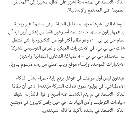
الذكاء الاصطناعي لمدة ستة أشهر على الأقل، مشيرة إلى "المخاطر
العميقة على المجتمع والإنسانية".
الرسالة التي نشرها معهد مستقبل الحياة، وهي منظمة غير ربحية
يدعمها إيلون ماسك، جاءت بعد أسبوعين فقط من إعلان أوبن ايه آي
نظام جي بي تي - 4، وهو نظام أكثر قوة من التكنولوجيا التي تشغل
شات جي بي تي. في الاختبارات المبكرة والعرض التوضيحي للشركة،
تم استخدام جي بي تي – 4 لصياغة الدعاوى القضائية واجتياز
الاختبارات الموحدة وإنشاء موقع ويب عملي من رسم مرسوم يدويًا.
هينتون ليس أول موظف في غوغل يرفع راية حمراء بشأن الذكاء
الاصطناعي. في يوليو/ تموز، فصلت الشركة مهندسًا ادعى أن نظامًا
للذكاء الاصطناعي لم يتم الكشف عنه أصبح واعيًا، قائلاً إنه انتهك
سياسات التوظيف وأمن البيانات. في حين رفض كثيرون في مجتمع
الذكاء الاصطناعي بشدة تأكيد ما قاله المهندس.