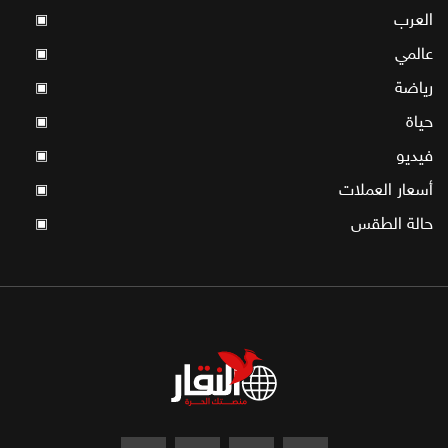
العرب
▣
عالمي
▣
رياضة
▣
حياة
▣
فيديو
▣
أسعار العملات
▣
حالة الطقس
▣