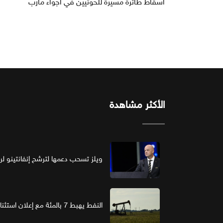
اسقاط طائرة مسيّرة للحوثيين في أجواء مأرب
الأكثر مشاهدة
ويلز تسحب دعمها لترشح إنفانتينو لرئ
النفط يهبط 7 بالمئة مع إعلان استئناف مفاوضات واشنطن وطهران