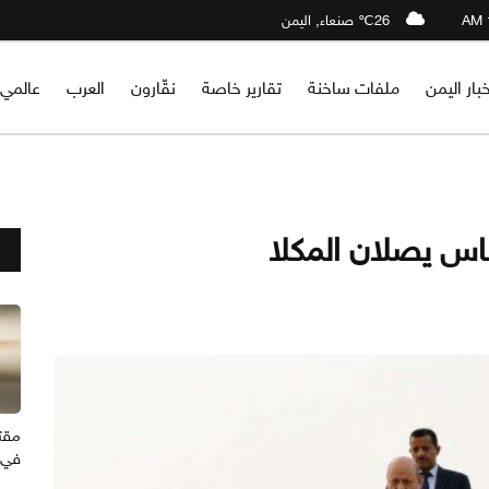
26℃ صنعاء, اليمن
خبار اليمن
ملفات ساخنة
تقارير خاصة
نقّارون
العرب
عالمي
طاس يصلان المكلا
مقت
في 