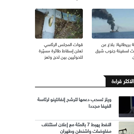
 بريطانية: بلاغ عن
قوات المجلس الرئاسي
ث لسفينة جنوب شرق
تعلن إسقاط طائرة مسيّرة
للحوثيين بين لحج وتعز
الاكثر قراءة
ويلز تسحب دعمها لترشح إنفانتينو لرئاسة
الفيفا مجددا
النفط يهبط 7 بالمئة مع إعلان استئناف
مفاوضات واشنطن وطهران