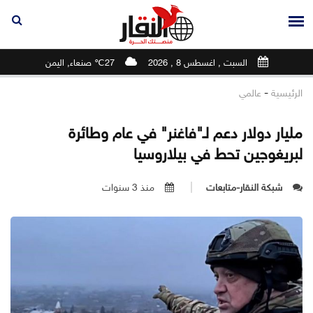
السبت , اغسطس 8 , 2026
27℃ صنعاء, اليمن
-
الرئيسية
عالمي
مليار دولار دعم لـ"فاغنر" في عام وطائرة
لبريغوجين تحط في بيلاروسيا
شبكة النقار-متابعات
منذ 3 سنوات