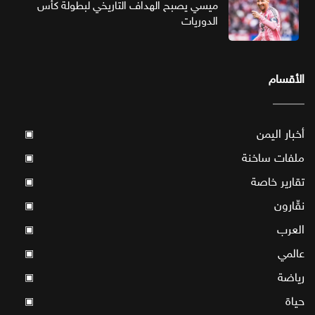
ميسي يصبح الهداف التاريخي لبطولة كأس
الدوريات
الأقسام
أخبار اليمن
▣
ملفات ساخنة
▣
تقارير خاصة
▣
نقّارون
▣
العرب
▣
عالمي
▣
رياضة
▣
حياة
▣