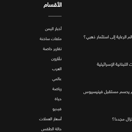
الأقسام
أخبار اليمن
ملفات ساخنة
تقارير خاصة
نقّارون
للبنانية الإسرائيلية
العرب
عالمي
رياضة
قام يحسم مستقبل فينيسيوس
حياة
فيديو
تزال مجددا؟
أسعار العملات
حالة الطقس