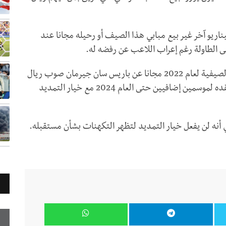
اريو آخر غير بيع مبابي هذا الصيف أو رحيله مجانا عند
وكان مبابي قريبا من الرحيل خلال فترة الانتقالات الصيفية لعام 2022 مجانا عن باريس سان جيرمان صوب ريال
مدريد، لكنه فاجأ الجميع في آخر لحظة، بتجديد عقده لموسمين إضافيين حتى العام 2024 مع خيار التمديد
ي أنه لن يفعل خيار التمديد لتظهر التكهنات بشأن مستقبله.