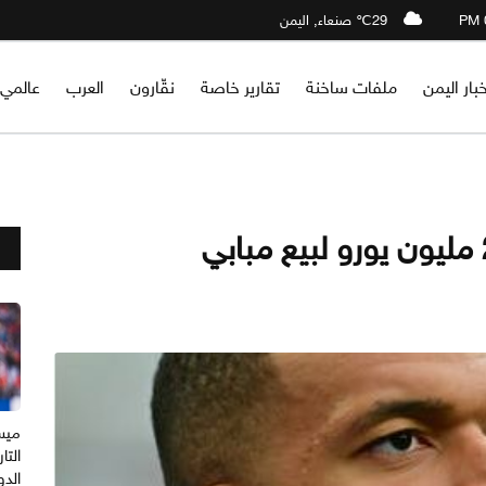
29℃ صنعاء, اليمن
خبار اليمن
ملفات ساخنة
تقارير خاصة
نقّارون
العرب
عالمي
ميس
التا
الدو