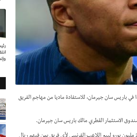
رئيس
انتق
وإنف
 في باريس سان جيرمان، للاستفادة ماديا من مهاجم الفريق
ندوق الاستثمار القطري مالك باريس سان جيرمان.
وأوضحت الصحيفة أن الصندوق قد حدد مبلغ 200 مليون يورو لبيع اللاعب الفرنسي لأي فريق بمن فيهم ريال