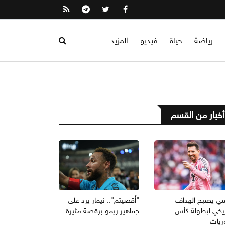
رياضة
حياة
فيديو
المزيد
أخبار من القسم
ي يصبح الهداف
"أُقصيتم".. نيمار يرد على
ريخي لبطولة كأس
جماهير ريمو برقصة مثيرة
ريات