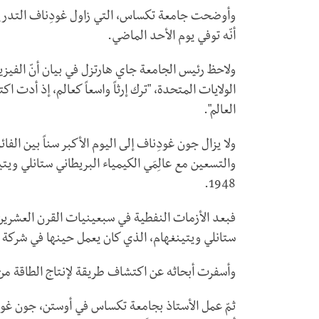
أنّه توفي يوم الأحد الماضي.
الولايات المتحدة، "ترك إرثاً واسعاً كعالم، إذ أدت
العالم".
ولا يزال جون غودِناف إلى اليوم الأكبر سناً بين الفا
1948.
فبعد الأزمات النفطية في سبعينيات القرن العشرين، 
ستانلي ويتينغهام، الذي كان يعمل حينها في شركة 
وأسفرت أبحاثه عن اكتشاف طريقة لإنتاج الطاقة من 
ثمّ عمل الأستاذ بجامعة تكساس في أوستن، جون غودِ