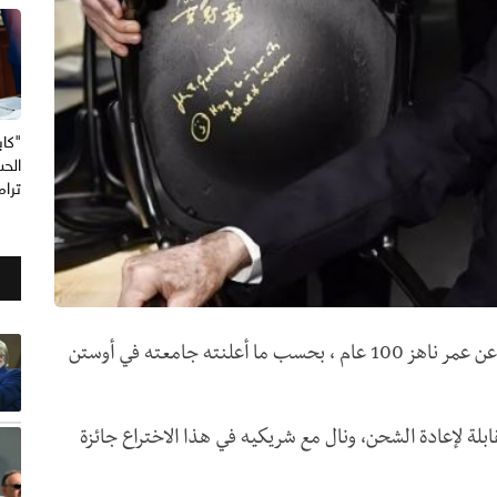
"كاب
الحس
ترا
توفي ، اليوم عام الفيزيائي الأميركي جون غودِناف، عن عمر ناهز 100 عام ، بحسب ما أعلنته جامعته في أوستن
بلة لإعادة الشحن، ونال مع شريكيه في هذا الاختراع جائزة