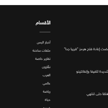
الأقسام
أخبار اليمن
فضت إعادة فتح هرمز "قريبا جدا"
ملفات ساخنة
تقارير خاصة
نقّارون
ديدة للفيفا وإنفانتينو
العرب
عالمي
رياضة
قا حتى تنتهي
حياة
فيديو