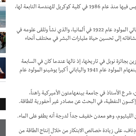
وأوضحت جامعة تكساس، التي زاول غودِناف التدريس فيها منذ عام 1986 في كلية كوكريل للهندسة التابعة لها،
ولاحظ رئيس الجامعة جاي هارتزل في بيان أنّ الفيزيائي المولود عام 1922 في ألمانيا، والذي نشأ وتلقى علومه في
 اكتشافاته إلى تحسين حياة مليارات البشر في مختلف أنحاء
ئزين بجائزة نوبل في تاريخها، إذ نالها عندما كان في السابعة
والتسعين مع عالِمَي الكيمياء البريطاني ستانلي ويتينغهام المولود عام 1941 والياباني أكيرا يوشينو المولود عام
شرع الأستاذ في جامعة بينغهامتون الأميركية راهناً،
إكسون النفطية، في البحث عن مصادر غير أحفورية للطاقة.
الليثيوم، وهو معدن خفيف جداً لدرجة أنه يطفو على الماء.
ناف، على زيادة خصائص الابتكار من خلال إنتاج الطاقة من