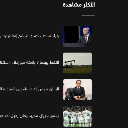
الأكثر مشاهدة
ويلز تسحب دعمها لترشح إنفانتينو لرئ
النفط يهبط 7 بالمئة مع إعلان استئناف مفاوضات واشنطن وطهران
اليابان تدرس الانضمام إلى المبادرة ا
رسميا.. ريال مدريد يعلن رحيل أحد حر