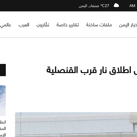
27℃ صنعاء, اليمن
خبار اليمن
ملفات ساخنة
تقارير خاصة
نقّارون
العرب
عالمي
 اطلاق نار قرب القنصلية
انطل
المف
الإس