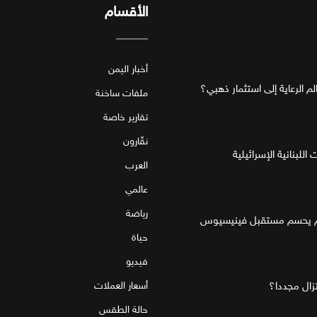
الأقسام
أخبار اليمن
ملفات ساخنة
تقارير خاصة
نقّارون
للبنانية الإسرائيلية
العرب
عالمي
رياضة
قام يحسم مستقبل فينيسيوس
حياة
فيديو
تزال مجددا؟
أسعار العملات
حالة الطقس