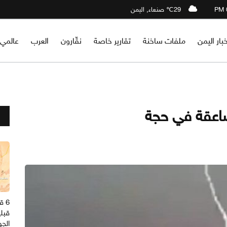
29℃ صنعاء, اليمن
خبار اليمن
ملفات ساخنة
تقارير خاصة
نقّارون
العرب
عالمي
اعقة في حجة
6 
قبل
الج