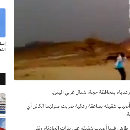
إسق
القص
عدية، بمحافظة حجة، شمال غربي اليمن.
صيب شقيقه بصاعقة رعكية ضربت منزلهما الكائن أي
ة.
اهر، فيما أصيب شقيقه علي بذات الحادثة، ونقل