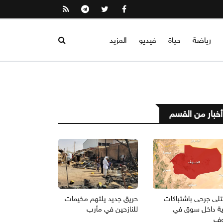
رياضة
حياة
فيديو
المزيد
أخبار من القسم
قتلى جرحى باشتباكات
حريق جديد يلتهم مخيمات
ية داخل سوق في
للنازحين في مأرب
وف