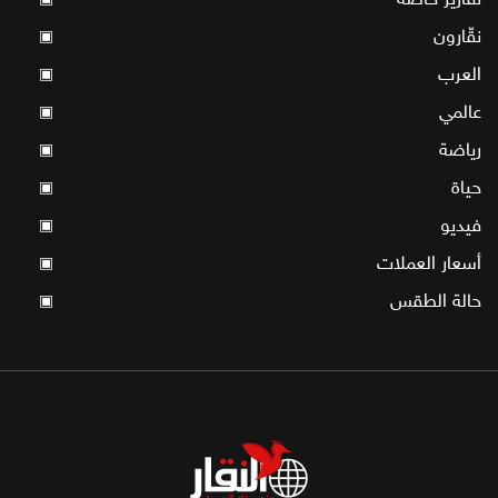
نقّارون
▣
العرب
▣
عالمي
▣
رياضة
▣
حياة
▣
فيديو
▣
أسعار العملات
▣
حالة الطقس
▣