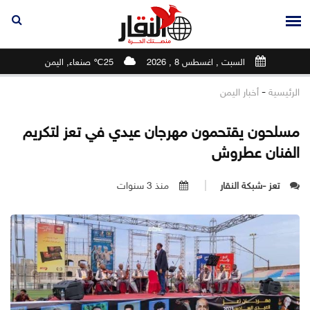
السبت , اغسطس 8 , 2026
25℃ صنعاء, اليمن
-
الرئيسية
أخبار اليمن
مسلحون يقتحمون مهرجان عيدي في تعز لتكريم
الفنان عطروش
تعز -شبكة النقار
منذ 3 سنوات