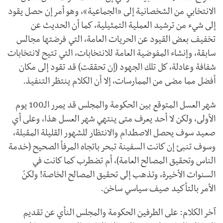
الانتخابي من الشخصانية إلى «الجماعية»، وهو أمر إن حصل يقود
إلى شيء من ترشيد العملية التمثيلية، كما أن الحديث عن
تخفيف بعض القيود عن الحريات العامة، التي فرضتها مجالس
سابقة، وإنشاء المفوضية العامة للانتخابات، التي تتيح لانتخابات
شفافة وعادلة، كل تلك الجهود (إن تحققت) قد تقود إلى مكان
أفضل مما مضى من الممارسات، إلا أن الكلام ينتظر التنفيذ.
شهر العسل المتوقع بين الحكومة والمجلس قد يمرر الـ100 يوم
الأولى، ولكن لا أحد يعرف متى ينتهي شهر العسل هذا، وعلى أي
صعيد سوف يحصل الاصطدام والانتظار للشهور القليلة المقبلة،
وسوف تنبئ إن كانت السفينة تبحر باتجاه المرفأ الصحيح (خدمة
الناس وتحقيق المصالح العامة)، أم تضطرب كما كانت في
السنوات الأخيرة، وتذهب إلى تحقيق المصالح الخاصة! ولكنّ
الأمر بالتأكيد صيف سياسي ساخن.
آخر الكلام: على الطرفين الحكومة والمجلس النأي عن تقديم