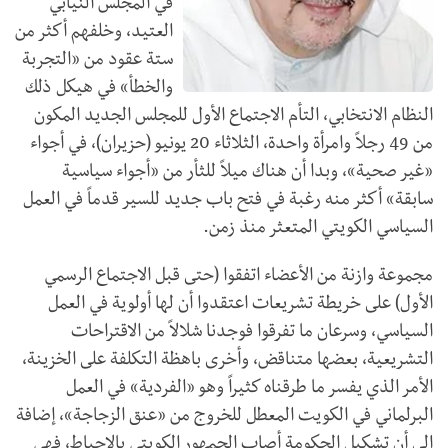
في المجلس النيابي
العتيد، وخلفهم أكثر من
ستة عقود من «التجربة
والخطأ» في هيكل ذلك
النظام الانتخابي، التأم الاجتماع الأول للمجلس الجديد المكون
من 49 رجلاً وامرأة واحدة، الثلاثاء 20 يونيو (حزيران)، في أجواء
«غير صحية»، وبدا أن هناك ميلاً للثأر من «أجواء سياسية
سابقة» أكثر منه رغبة في فتح باب جديد للسير قدماً في العمل
السياسي الكويتي المتعثر منذ زمن.
مجموعة وازنة من الأعضاء اتفقوا (حتى قبل الاجتماع الرسمي
الأول) على خريطة تشريعات اعتقدوا أن لها أولوية في العمل
السياسي، وسرعان ما تفرقوا فوجدنا شلالاً من الاقتراحات
التشريعية، بعضها متناقض، وأخرى باهظة التكلفة على الخزينة،
الأمر الذي يفسر ما طرقناه كثيراً وهو «الفردية» في العمل
البرلماني في الكويت المعطل للخروج من «عنق الزجاجة»، إضافة
إلى أن تشكيل الحكومة أصاب الجمهور الكويتي بالإحباط، فهي