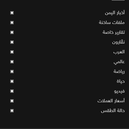
أخبار اليمن
▣
ملفات ساخنة
▣
تقارير خاصة
▣
نقّارون
▣
العرب
▣
عالمي
▣
رياضة
▣
حياة
▣
فيديو
▣
أسعار العملات
▣
حالة الطقس
▣