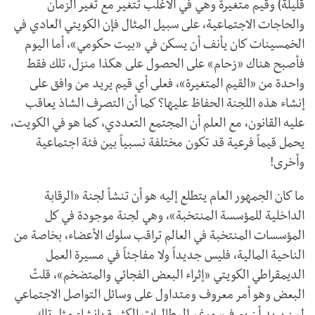
قليلة) وقيم متغيرة وهي في الأغلب تتغير مع تغير الزمان
والحاجات الاجتماعية، على سبيل المثال فإن الكويتي العادي في
الخمسينات كان يأنف أن يسكن في «بيت حكومي»، أما اليوم
فأصبح هناك «زحام» على الحصول على هكذا منزل، تلك فقط
واحدة من «القيم المتغيرة»، فعلى أي قيم يريد من وافق على
إنشاء هذه اللجنة الحفاظ عليها؟ كما أن التصرف الشاذ يعاقب
عليه القانون، مع العلم أن المجتمع التعددي، كما هو في الكويت،
يحمل قيماً فرعية قد تكون مختلفة نسبياً بين فئة اجتماعية
وأخرى!
ما كان الجمهور العام يتطلع إليه هو أن تنشأ لجنة «الرقابة
الداخلية للمؤسسة المنتخبة»، وهي لجنة موجودة في كل
المؤسسات المنتخبة في العالم تراقب سلوك الأعضاء، بخاصة من
الناحية المالية، فليس جديداً ولا مفاجئاً في مسيرة العمل
الديمقراطي الكويتي «إثراء البعض الفجائي والمتضخم»، قلتُ
البعض وهو أمر معروف ومتداول على وسائل التواصل الاجتماعي