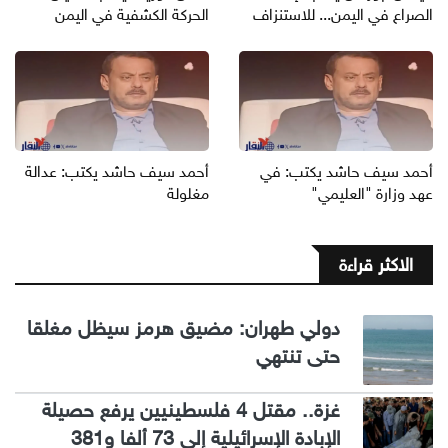
الصراع في اليمن... للاستنزاف
الحركة الكشفية في اليمن
أحمد سيف حاشد يكتب: في
أحمد سيف حاشد يكتب: عدالة
عهد وزارة "العليمي"
مغلولة
الاكثر قراءة
دولي طهران: مضيق هرمز سيظل مغلقا
حتى تنتهي
غزة.. مقتل 4 فلسطينيين يرفع حصيلة
الإبادة الإسرائيلية إلى 73 ألفا و381