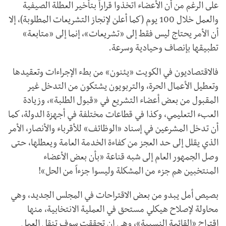
على الرغم من أن الأعضاء اتخذوا قراراً بتأخير العطلة الصيفية
والعمل خلال 100 يوم (كما أعلن لإنجاز التشريعات المطلوبة)، إلا
أن الأمر يحتاج ليس فقط إلى «تشريعات»، إنما إلى «متابعة»
تطبيقها بإنصاف وحيادية وسرعة.
فالاقتصاديون في الكويت «يئنون» من بطء الإجراءات وتعقيدها
وتعطيل الأعمال الحرة، والتربويون يشتكون من التدخل غير
المقبول من بعض أعضاء التشريع في «قبول الطلبة»، وزيادة
العبء التعليمي، وكذا في قطاعات مختلفة في أجهزة الدولة، كما
أن تدخل المشرعين في إسناد «الوظائف» للأقرباء والأنصار، الأمر
الذي يقلل إلى حد العجز من كفاءة الخدمة العامة ويعطلها، حتى
وصل الجمهور العام إلى شبه قناعة «بأن بعض الأعضاء
المنتخبين هم جزء من المشكلة وليسوا جزءاً من الحل»!
بصيص أمل يبدو من بعض الاقتراحات في المجلس الجديد، وهي
محاولة لإصلاح هيكلي مستحق في العملية الانتخابية، منها
اقتراح «القائمة النسبية»، وهي إن تحققت سوف تنقل العمل