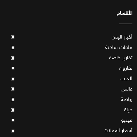
الأقسام
أخبار اليمن
▣
ملفات ساخنة
▣
تقارير خاصة
▣
نقّارون
▣
العرب
▣
عالمي
▣
رياضة
▣
حياة
▣
فيديو
▣
أسعار العملات
▣