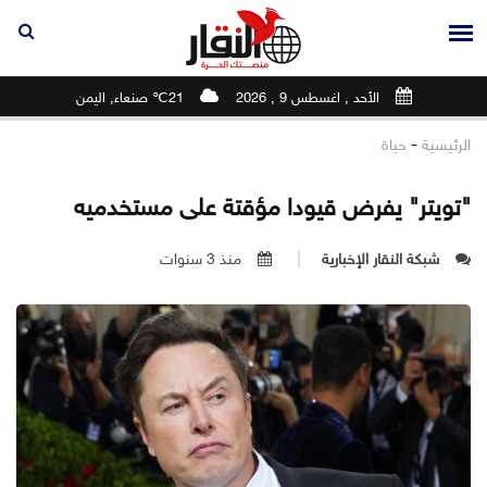
الأحد , اغسطس 9 , 2026
21℃ صنعاء, اليمن
-
الرئيسية
حياة
"تويتر" يفرض قيودا مؤقتة على مستخدميه
شبكة النقار الإخبارية
منذ 3 سنوات