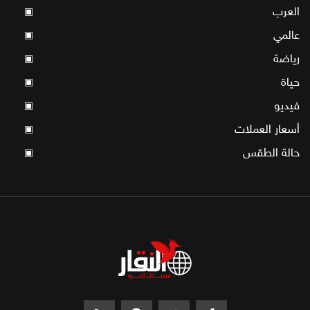
العرب
▣
عالمي
▣
رياضة
▣
حياة
▣
فيديو
▣
أسعار العملات
▣
حالة الطقس
▣