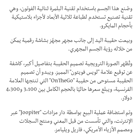
وصُنع هذا الجسم باستخدام تقنية البلمرة ثنائية الفوتون، وهي
تقنية تصنيع تستخدم لطباعة ثلاثية الأبعاد لأجزاء بلاستيكية
بأحجام المايكرو.
وبيعت حقيبة اليد إلى جانب مجهر مجهّز بشاشة رقمية يمكن
من خلاله رؤية الجسم المجهري.
وتُظهر الصورة الترويجية تصميم الحقيبة بتفاصيل أكبر، كاشفة
عن توقيع علامة "لويس فويتون" المميز. ويبدو أن تصميم
الحقيبة مستوحى من حقيبة "
OnTheGo
" التي تنتجها العلامة
الفرنسية، ويبلغ سعرها حاليًا بالحجم الكامل بين 3،100 و4،300
دولار.
وتم استضافة عملية البيع بواسطة دار مزادات "
Joopiter
" عبر
الإنترنت، والتي تأسست من قبل المغني ومنتج السجلات
ومصمم الأزياء الأمريكي، فاريل ويليامز.