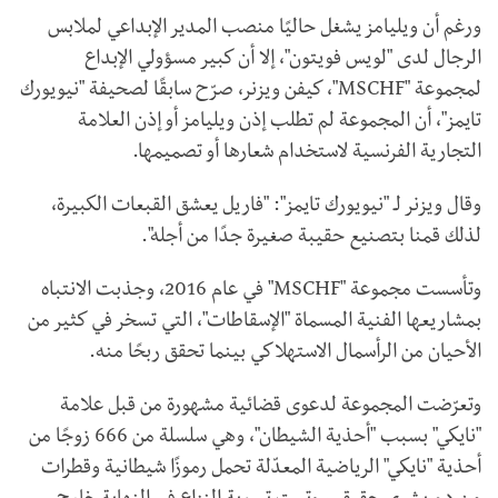
ورغم أن ويليامز يشغل حاليًا منصب المدير الإبداعي لملابس
الرجال لدى "لويس فويتون"، إلا أن كبير مسؤولي الإبداع
لمجموعة "
MSCHF
"، كيفن ويزنر، صرّح سابقًا لصحيفة "نيويورك
تايمز"، أن المجموعة لم تطلب إذن ويليامز أو إذن العلامة
التجارية الفرنسية لاستخدام شعارها أو تصميمها.
وقال ويزنر لـ "نيويورك تايمز": "فاريل يعشق القبعات الكبيرة،
لذلك قمنا بتصنيع حقيبة صغيرة جدًا من أجله".
وتأسست مجموعة "
MSCHF
" في عام 2016، وجذبت الانتباه
بمشاريعها الفنية المسماة "الإسقاطات"، التي تسخر في كثير من
الأحيان من الرأسمال الاستهلاكي بينما تحقق ربحًا منه.
وتعرّضت المجموعة لدعوى قضائية مشهورة من قبل علامة
"نايكي" بسبب "أحذية الشيطان"، وهي سلسلة من 666 زوجًا من
أحذية "نايكي" الرياضية المعدّلة تحمل رموزًا شيطانية وقطرات