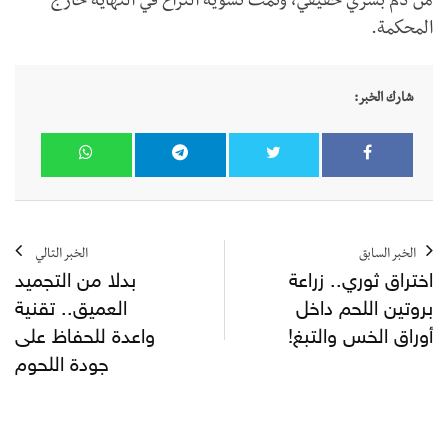
من دم بشري حقيقي، وتمت تسوية النزاع في النهاية خارج
المحكمة.
شارك الخبر:
الخبر السابق
الخبر التالي
اختراق ثوري.. زراعة
بدلا من التجميد
بروتين اللحم داخل
العميق.. تقنية
أوراق الخس والتبغ!
واعدة للحفاظ على
جودة اللحوم