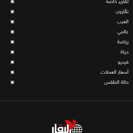
تقارير خاصة
▣
نقّارون
▣
العرب
▣
عالمي
▣
رياضة
▣
حياة
▣
فيديو
▣
أسعار العملات
▣
حالة الطقس
▣