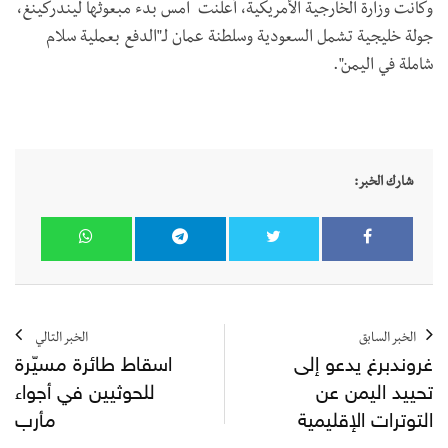
وكانت وزارة الخارجية الأمريكية، أعلنت امس بدء مبعوثها ليندركينغ،
جولة خليجية تشمل السعودية وسلطنة عمان لـ"الدفع بعملية سلام
شاملة في اليمن".
شارك الخبر:
الخبر السابق
الخبر التالي
غروندبرغ يدعو إلى
اسقاط طائرة مسيّرة
تحييد اليمن عن
للحوثيين في أجواء
التوترات الإقليمية
مأرب