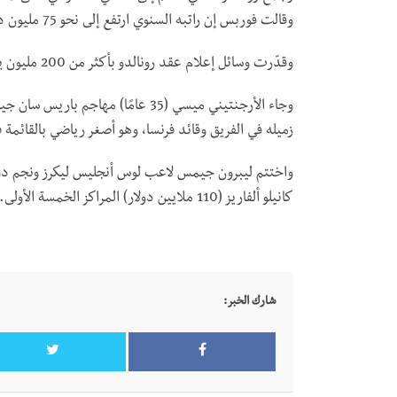
وقالت فوربس إن راتبه السنوي ارتفع إلى نحو 75 مليون دولار.
وقدّرت وسائل إعلام عقد رونالدو بأكثر من 200 مليون يورو (219.98 مليون دولار).
زميله في الفريق وقائد فرنسا، وهو أصغر رياضي بالقائمة في سن 24 عامًا، على 120 مليون دولار ليحتل ال
كانيلو ألفاريز (110 ملايين دولار) المراكز الخمسة الأولى.
شارك الخبر: