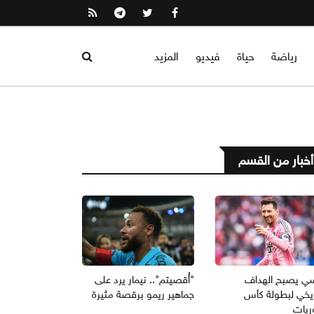
رياضة
حياة
فيديو
المزيد
أخبار من القسم
ي يصبح الهداف
"أُقصيتم".. نيمار يرد على
ريخي لبطولة كأس
جماهير ريمو برقصة مثيرة
ريات