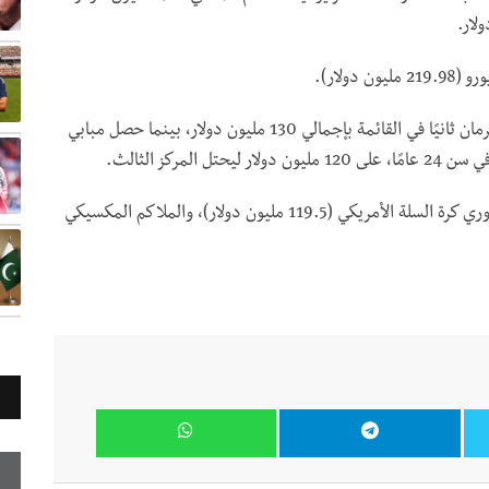
وجاء الأرجنتيني ميسي (35 عامًا) مهاجم باريس سان جيرمان ثانيًا في القائمة بإجمالي 130 مليون دولار، بينما حصل مبابي
مركز الثالث.
واختتم ليبرون جيمس لاعب لوس أنجليس ليكرز ونجم دوري كرة السلة الأمريكي (119.5 مليون دولار)، والملاكم المكسيكي