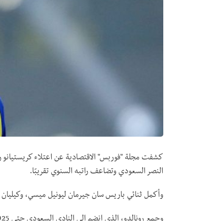
كشفت مجلة "فوربس" الاقتصادية عن اعتلاء كريستيانو رونال
النصر السعودي وتضاعف راتبه السنوي تقريبًا.
وأكمل ثنائي باريس سان جيرمان ليونيل ميسي، وكيليان مبا