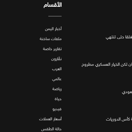
الأقسام
أخبار اليمن
قا حتى تنتهي
ملفات ساخنة
تقارير خاصة
نقّارون
ان لكن الخيار العسكري مطروح
العرب
عالمي
رياضة
سعودي
حياة
فيديو
 كأس الدوريات
أسعار العملات
حالة الطقس