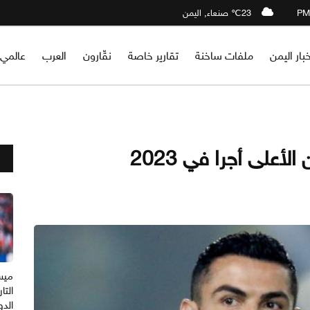
23℃ صنعاء, اليمن
خبار اليمن
ملفات ساخنة
تقارير خاصة
نقّارون
العرب
عالمي
أعلى أجرا في 2023
ميس
التا
الدو