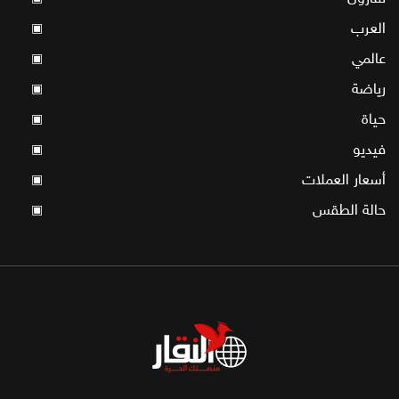
العرب
▣
عالمي
▣
رياضة
▣
حياة
▣
فيديو
▣
أسعار العملات
▣
حالة الطقس
▣