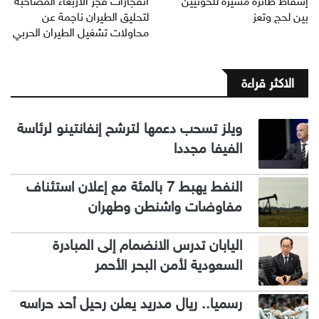
إسقاط طائرة مسيّرة للحوثيين
انفجارات فجر الأربعاء المصاحبة
بين لحج وتعز
لتحليق الطيران ناجمة عن
محاولات تشغيل الطيران الحربي
الاكثر قراءة
ويلز تسحب دعمها لترشح إنفانتينو لرئاسة
الفيفا مجددا
النفط يهبط 7 بالمئة مع إعلان استئناف
مفاوضات واشنطن وطهران
اليابان تدرس الانضمام إلى المبادرة
السعودية لأمن البحر الأحمر
رسميا.. ريال مدريد يعلن رحيل أحد حراسه