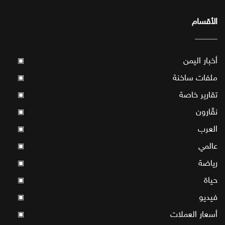
الأقسام
أخبار اليمن
▣
ملفات ساخنة
▣
تقارير خاصة
▣
نقّارون
▣
العرب
▣
عالمي
▣
رياضة
▣
حياة
▣
فيديو
▣
أسعار العملات
▣