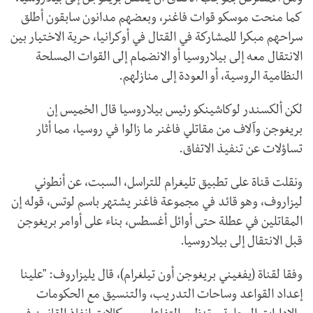
كما منحت موسكو قوات فاغنر، وبعضهم مدانون سابقون أطلق
سراحهم مبكرا للمشاركة في القتال في أوكرانيا، حرية الاختيار بين
الانتقال معه إلى بيلاروسيا أو الانضمام إلى القوات المسلحة
النظامية الروسية، أو العودة إلى منازلهم.
لكن ألكسندر لوكاشينكو رئيس بيلاروسيا قال الخميس إن
بريغوجن وآلاف من مقاتلي فاغنر ما زالوا في روسيا، مما أثار
تساؤلات عن تنفيذ الاتفاق.
ونقلت قناة على تطبيق تليغرام للتراسل، السبت، عن أنطوني
ليزاروف، وهو قائد في مجموعة فاغنر يشتهر باسم لوتس، قوله إن
المقاتلين في عطلة حتى أوائل أغسطس، بناء على أوامر بريغوجن
قبل الانتقال إلى بيلاروسيا.
وفقا لقناة (يفغيني بريغوجن أون تيلغرام)، قال يليزاروف: "علينا
إعداد القواعد وساحات التدريب، والتنسيق مع الحكومات