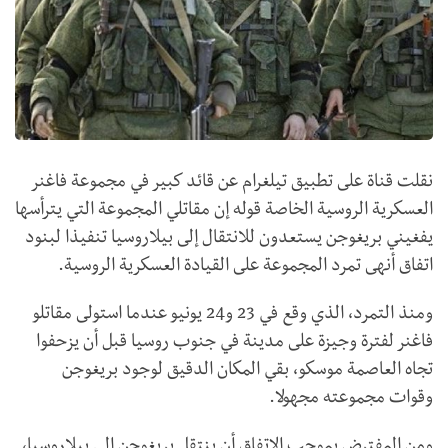
نقلت قناة على تطبيق تيلغرام عن قائد كبير في مجموعة فاغنر
العسكرية الروسية الخاصة قوله إن مقاتلي المجموعة التي يترأسها
يفغيني بريغوجن يستعدون للانتقال إلى بيلاروسيا تنفيذا لبنود
اتفاق أنهى تمرد المجموعة على القيادة العسكرية الروسية.
ومنذ التمرد، الذي وقع في 23 و24 يونيو عندما استولى مقاتلو
فاغنر لفترة وجيزة على مدينة في جنوب روسيا قبل أن يزحفوا
تجاه العاصمة موسكو، بقي المكان الدقيق لوجود بريغوجن
وقوات مجموعته مجهولا.
ومن المفترض بموجب الاتفاق أن ينتقل بريغوجن إلى بيلاروسيا،