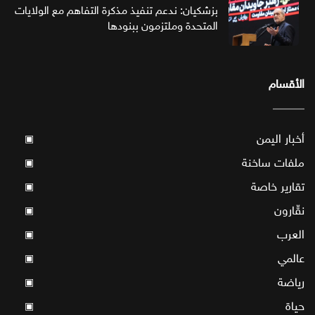
بزشكيان: ندعم تنفيذ مذكرة التفاهم مع الولايات
المتحدة وملتزمون ببنودها
الأقسام
أخبار اليمن
▣
ملفات ساخنة
▣
تقارير خاصة
▣
نقّارون
▣
العرب
▣
عالمي
▣
رياضة
▣
حياة
▣