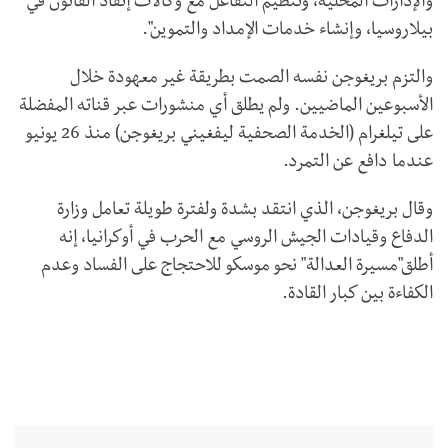
والإدارات المحلية، وتنظيم التفاعل مع وكالات إنفاذ القانون في
بيلاروسيا، وإنشاء خدمات الإمداد والتموين".
والتزم بريغوجن نفسه الصمت بطريقة غير معهودة خلال
الأسبوعين الماضيين. ولم يطلق أي منشورات عبر قناته المفضلة
على تيلغرام (الخدمة الصحفية ليفغيني بريغوجن) منذ 26 يونيو
عندما دافع عن التمرد.
وقال بريغوجن، الذي انتقد بشدة ولفترة طويلة تعامل وزارة
الدفاع وقيادات الجيش الروسي مع الحرب في أوكرانيا، إنه
أطلق"مسيرة العدالة" نحو موسكو للاحتجاج على الفساد وعدم
الكفاءة بين كبار القادة.