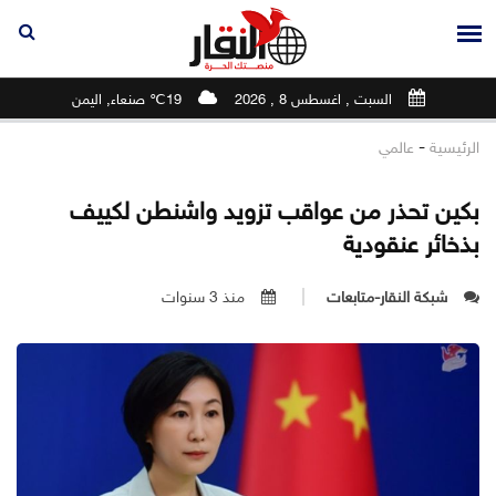
السبت , اغسطس 8 , 2026
19℃ صنعاء, اليمن
-
الرئيسية
عالمي
بكين تحذر من عواقب تزويد واشنطن لكييف
بذخائر عنقودية
شبكة النقار-متابعات
منذ 3 سنوات