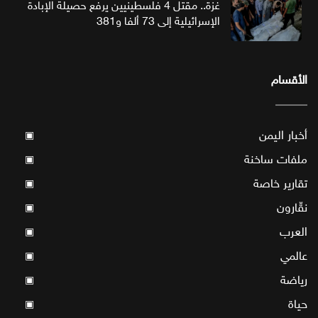
غزة.. مقتل 4 فلسطينيين يرفع حصيلة الإبادة
الإسرائيلية إلى 73 ألفا و381
الأقسام
أخبار اليمن
▣
ملفات ساخنة
▣
تقارير خاصة
▣
نقّارون
▣
العرب
▣
عالمي
▣
رياضة
▣
حياة
▣