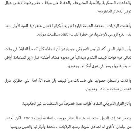
والحاجات العسكرية والأمنية المشروعة، والحفاظ على موقف حذر وضبط للنفس حيال
توفير الذخائر العنقودية".
وأعلنت الولايات المتحدة الجمعة قرارها تزويد أوكرانيا قنابل عنقودية للمرة الأولى منذ
بدء الغزو الروسي لأراضيها، في خطوة لقيت انتقاد منظمات دولية.
وأتى القرار الذي أكد الرئيس الأمريكي جو بايدن أن اتخاذه كان "صعباً للغاية" في وقت
تعاني فيه قوات كييف للتقدم ميدانياً في هجوم مضاد أطلقته قبل شهر لاستعادة أراض
تسيطر عليها روسيا في شرق أوكرانيا وجنوبها.
وأكدت واشنطن حصولها على ضمانات من كييف بأن هذه الأسلحة التي حظرتها دول
عدة، لن تستخدم ضد المدنيين.
وأثار القرار الأمريكي انتقاد أطراف عدة خصوصاً من المنظمات غير الحكومية.
وتحظر عشرات الدول استخدام هذه الذخائر بموجب اتفاقية أوسلو 2008. لكن العديد
من البلدان الأخرى لم تصادق عليها، ومنها الولايات المتحدة وأوكرانيا والصين وروسيا.