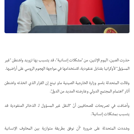
حذرت الصين، اليوم الإثنين، من "مشكلات إنسانية"، قد يتسبب بها تزويد واشنطن "غير
المسؤول" لأوكرانيا بقنابل عنقودية، لاستخدامها في مواجهة الهجوم الروسي على أراضيها.
وقالت المتحدثة باسم وزارة الخارجية الصينية ماو نينغ إن القرار الذي اتخذته واشنطن
أثار "اهتمام المجتمع الدولي وعارضته العديد من الدول".
وأضافت في تصريحات للصحافيين أنّ "النقل غير المسؤول لـ الذخائر العنقودية قد
يتسبب بمشكلات إنسانية".
وشددت المتحدثة على ضرورة "أن نوفق بطريقة متوازية بين المخاوف الإنسانية