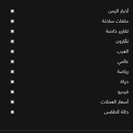
أخبار اليمن
▣
ملفات ساخنة
▣
تقارير خاصة
▣
نقّارون
▣
العرب
▣
عالمي
▣
رياضة
▣
حياة
▣
فيديو
▣
أسعار العملات
▣
حالة الطقس
▣