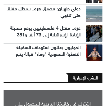
دولي طهران: مضيق هرمز سيظل مغلقا
حتى تنتهي
غزة.. مقتل 4 فلسطينيين يرفع حصيلة
الإبادة الإسرائيلية إلى 73 ألفا و381
الحوثيون يعلنون استهداف السفينة
النفطية السعودية "وفاء" قبالة ينبع
النشرة الإخبارية
اشترك في قائمتنا البريدية للحصول على