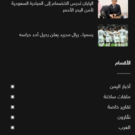
اليابان تدرس الانضمام إلى المبادرة السعودية
لأمن البحر الأحمر
رسميا.. ريال مدريد يعلن رحيل أحد حراسه
الأقسام
أخبار اليمن
▣
ملفات ساخنة
▣
تقارير خاصة
▣
نقّارون
▣
العرب
▣