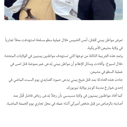
تعرض مواطن يمني للقتل، أمس الخميس خلال عملية سطو مسلحة استهدفت محلاً تجارياً
في ولاية مشيغن الأمريكية.
وتعد هذه الجريمة الثالثة من نوعها التي تستهدف مواطنين يمنيين في الولايات المتحدة
خلال اسبوع. وأفادت وسائل الإعلام أن مواطن يمني يُدعى عمر معوضة قتل امس في
عملية السطو في مشيغن.
جاءت هذه الحادثة بعد قتل شيخ يمني يدعى حمود الصايدي يوم السبت الماضي في
إحدى شوارع مدينة كوينز بولاية نيويورك.
كما أفاد مواطنون يمنيون في ولاية مسيسبي بأن رجلاً يُدعى رياض فاضل قُتِلَ بعد
أصابته بالرصاص من قِبَل شخص أميركي أثناء عمله في محل تجاري يوم الجمعة الماضية.