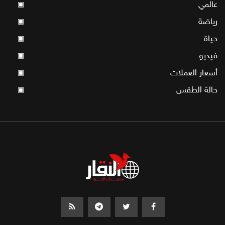
عالمي
▣
رياضة
▣
حياة
▣
فيديو
▣
أسعار العملات
▣
حالة الطقس
▣