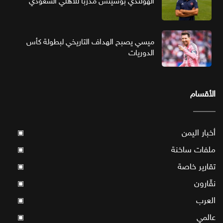
الهولندي بوسيتش مدربا للأهلي السعودي
ميسي يصبح الهداف التاريخي لبطولة كأس
الدوريات
الأقسام
أخبار اليمن
▣
ملفات ساخنة
▣
تقارير خاصة
▣
نقّارون
▣
العرب
▣
عالمي
▣