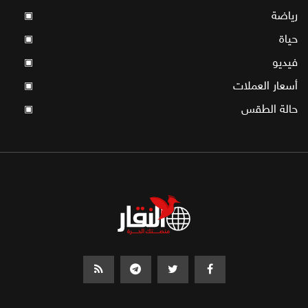
رياضة
▣
حياة
▣
فيديو
▣
أسعار العملات
▣
حالة الطقس
▣