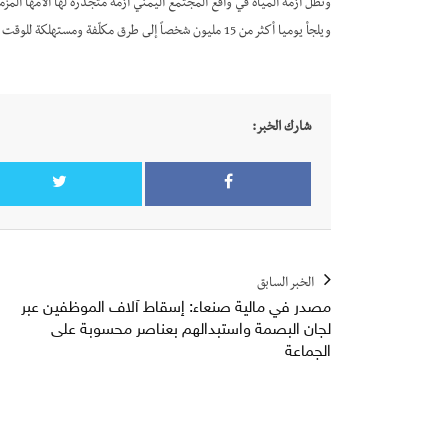
وتظل أزمة المياه في واقع المجتمع اليمني أزمة متجذرة لها آلامها المزمن
ويلجأ يوميا أكثر من 15 مليون شخصاً إلى طرق مكلّفة ومستهلكة للوقت في سبيل الحصول على ما يكفيهم من المياه.
شارك الخبر:
الخبر السابق
مصدر في مالية صنعاء: إسقاط آلاف الموظفين عبر
لجان البصمة واستبدالهم بعناصر محسوبة على
الجماعة