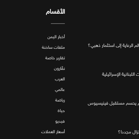
الأقسام
أخبار اليمن
ملفات ساخنة
تقارير خاصة
نقّارون
للبنانية الإسرائيلية
العرب
عالمي
رياضة
قام يحسم مستقبل فينيسيوس
حياة
فيديو
تزال مجددا؟
أسعار العملات