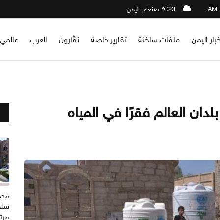
23℃ صنعاء, اليمن
خبار اليمن
ملفات ساخنة
تقارير خاصة
نقّارون
العرب
عالمي
 العالم فقرًا في ‎المياه
مصدر
سلط
مرتب