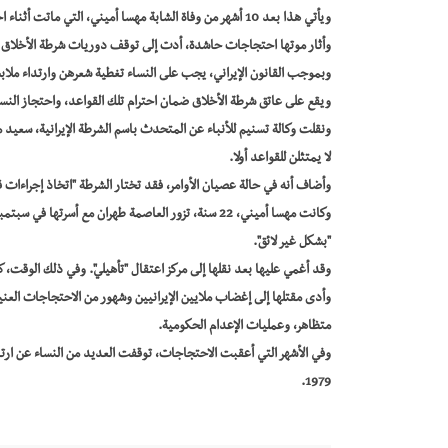
ويأتي هذا بعد 10 أشهر من وفاة الشابة مهسا أميني، التي ماتت أثناء احتجازها لدى الشرطة في طهران بزعم انتهاك قواعد اللباس.
وأثار موتها احتجاجات حاشدة، أدت إلى توقف دوريات شرطة الأخلاق مؤ
وبموجب القانون الإيراني، يجب على النساء تغطية شعرهن وارتداء مل
ويقع على عاتق شرطة الأخلاق ضمان احترام تلك القواعد، واحتجاز النساء
ونقلت وكالة تسنيم للأنباء عن المتحدث باسم الشرطة الإيرانية، سعيد 
لا يمتثلن للقواعد أولا.
وأضاف أنه في حالة عصيان الأوامر، فقد تختار الشرطة "اتخاذ إجراءات قا
وكانت مهسا أميني، 22 سنة، تزور العاصمة طهران مع أس
"بشكل غير لائق".
وقد أغمي عليها بعد نقلها إلى مركز اعتقال "تأهيلي". وفي ذلك الوقت، 
متظاهر، وعمليات الإعدام الحكومية.
وفي الأشهر التي أعقبت الاحتجاجات، توقفت العديد من النساء عن ارتد
1979.