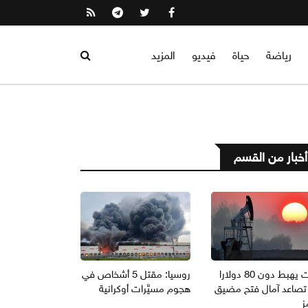
رياضة
حياة
فيديو
المزيد
أخبار من القسم
برنت يهبط دون 80 دولارا
روسيا: مقتل 5 أشخاص في
تصاعد آمال فتح مضيق
هجوم مسيَّرات أوكرانية
ز