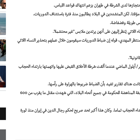
قتا. لكن المتشددين في البلاد يطالبون منذ فترة باستئناف الدوريات.
ابس طويلة وفضفاضة.
 اللاتي يُنظر إليهن على أنهن يرتدين ملابس "غير محتشمة".
منتظر المهدي، قوله إن ضباط الدوريات سيقومون خلال عملهم بتحذير النساء اللاتي
نونية".
رتها في سبتمبر/ أيلول الماضي عندما ألقت شرطة الأخلاق القبض عليها واتهمتها بارتداء الحجاب
كانت هناك تقارير تفيد بأن الضباط ضربوها بالهراوة على رأسها.
وأدى مقتلها إلى إغضاب ملايين الإيرانيين وشهور من الاحتجاجات العنيفة المناهضة للحكومة في جميع أنحاء البلاد، التي شهدت مقتل ما يقرب من 600
اء الحجاب تماما. وكان هذا أكبر تحد صريح لحكم رجال الدين في إيران منذ ثورة