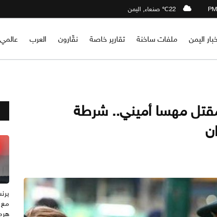
22℃ صنعاء, اليمن
خبار اليمن
ملفات ساخنة
تقارير خاصة
نقّارون
العرب
عالمي
اثر مقتل مهسا أميني.. شرطة
ان
مع 
هرم