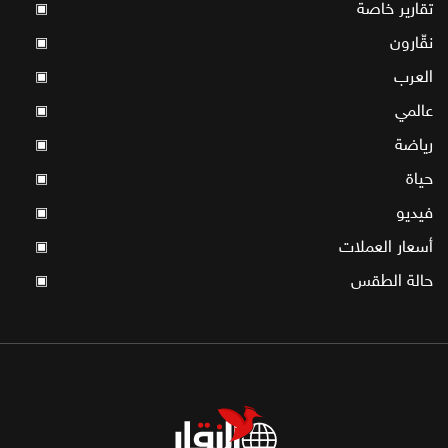
تقارير خاصة
▣
نقّارون
▣
العرب
▣
عالمي
▣
رياضة
▣
حياة
▣
فيديو
▣
أسعار العملات
▣
حالة الطقس
▣