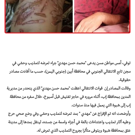
توفي، أمس مواطن مسن يدعى "محمد حسن مهدي" جراء تعرضه لتعذيب وحشي في
سجن تابع الانتقالي الجنوبي في محافظة أبين (جنوبي اليمن)، حسب ما أفادت مصادر
حقوقية.
وقالت المصادر إن قوات الانتقالي اعقلت "محمد حسن مهدي" الذي ينحدر من مديرية
العدين بمحافظة إب، أثناء مروره في حاجز تفتيش قبل أسبوع، خلال سفره من محافظة
إب إلى شبوة التي يعمل فيها منذ سنوات.
وأوضحت انه تم الإفراج عن "مهدي " بعد تعرضه لتعذيب وحشي وفي وضع صحي حرج
وعليه آثار تعذيب واعتداءات بالغة في أجزاء واسعة من جسده، لينقل بعدها إلى مدينة
عتق بمحافظة شبوة ويتوفى متأثرا بجروح التعذيب الذي تعرض له.