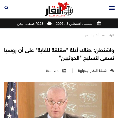
السبت , اغسطس 8 , 2026
23℃ صنعاء, اليمن
-
الرئيسية
أخبار اليمن
واشنطن: هناك أدلة "مقلقة للغاية" على أن روسيا
تسعى لتسليح "الحوثيين"
شبكة النقار الإخبارية
منذ سنة