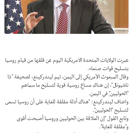
عبرت الولايات المتحدة الامريكية اليوم عن قلقها من قيام روسيا
بتسليح قوات صنعاء.
وقال المبعوث الأمريكي إلى اليمن، تيم ليندركينغ، لصحيفة "ذا
ناشيونال"، إن هناك مساعٍ روسية قوية لتسليح ما سماهم
"الحوثي
ين"
في اليمن.
واضاف ليندركينغ: "هناك أدلة مقلقة للغاية على أن روسيا تسعى
لتسليح "الحوثيين".
وتابع القول "إن العلاقة بين الحوثيين وروسيا أصبحت أقوى
و"مقلقة للغاية".