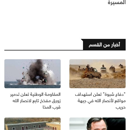
المسيرة
أخبار من القسم
"دفاع شبوة" تعلن استهداف
المقاومة الوطنية تعلن تدمير
مواقع لأنصار الله في جبهة
زورق مفخخ تابع لانصار الله
حريب
قرب المخا