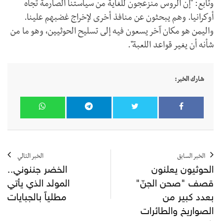
وتابع: "إن الروس منزعجون للغاية من سياستنا الصارمة تجاه
أوكرانيا. وهم يبحثون عن منافذ أخرى لإخراج غضبهم علينا.
واليمن هو مكان آخر يسعون فيه إلى تسليح الحوثيين، وهو ما من
شأنه أن يغير قواعد اللعبة".
شارك الخبر:
الخبر السابق
الخبر التالي
الحوثيون يعلنون
الخضر جننوني..
قصف "صحن الجنّ"
المولد الذي يأتي
بعدد كبير من
مطلياً بالجبايات
الصواريخ والطائرات