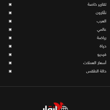
تقارير خاصة
▣
نقّارون
▣
العرب
▣
عالمي
▣
رياضة
▣
حياة
▣
فيديو
▣
أسعار العملات
▣
حالة الطقس
▣