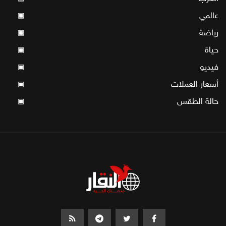
عالمي
▣
رياضة
▣
حياة
▣
فيديو
▣
أسعار العملات
▣
حالة الطقس
▣