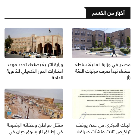
أخبار من القسم
مصدر في وزارة المالية: سلطة
وزارة التربية بصنعاء تحدد موعد
صنعاء تبدأ صرف مرتبات الفئة
اختبارات الدور التكميلي للثانوية
(أ)
العامة
البنك المركزي في عدن يوقف
مقتل مواطن وطفلته الرضيعة
تراخيص ثلاث منشآت صرافة
في إطلاق نار بسوق حبان في