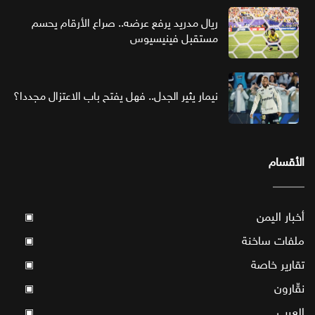
ريال مدريد يرفع عرضه.. صراع الأرقام يحسم
مستقبل فينيسيوس
نيمار يثير الجدل.. فهل يفتح باب الاعتزال مجددا؟
الأقسام
أخبار اليمن
▣
ملفات ساخنة
▣
تقارير خاصة
▣
نقّارون
▣
العرب
▣