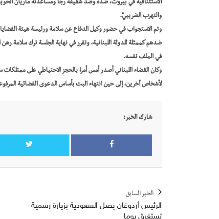
الاستئنافية في بيروت، ضده وضد شقيقه رجا ومساعدته ماريان الحويك، 
والتهرب الضريبي".
وتم الاستجواب في حضور وكيل الدفاع عن سلامة ورئيسة هيئة القضايا ف
ضدهم كممثلة للدولة اللبنانية، وتقرر في نهاية الجلسة ترك سلامة رهن ا
في الملف نفسه.
وكان القضاء اللبناني أصدر أمس أمرا بالحجز الاحتياطي على ممتلكات س
لأشخاص آخرين، إلى حين انتهاء البت بأساس الدعوى القضائية المرفوع
شارك الخبر:
الخبر السابق
الرئيس أردوغان يصل السعودية بزيارة رسمية
تستغرق يوما