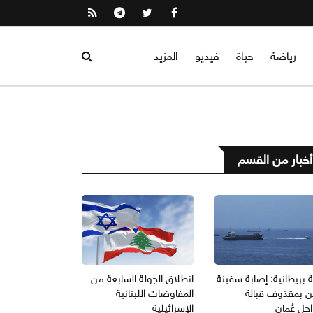
رياضة
حياة
فيديو
المزيد
أخبار من القسم
 بريطانية: إصابة سفينة
انطلاق الجولة السابعة من
 بمقذوف قبالة
المفاوضات اللبنانية
حل عُمان
الإسرائيلية