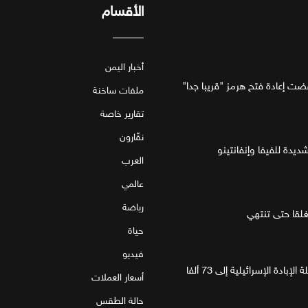
الأقسام
أخبار اليمن
فضت إعادة فتح هرمز "قريبا جدا"
ملفات ساخنة
تقارير خاصة
نقّارون
ديدة للفيفا وإنفانتينو
العرب
عالمي
رياضة
قا حتى تنتهي
حياة
فيديو
غزة.. مقتل 4 فلسطينيين يرفع حصيلة الإبادة الإسرائيلية إلى 73 ألفا
أسعار العملات
حالة الطقس