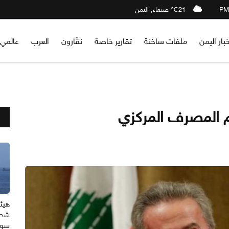
21℃ صنعاء, اليمن
خبار اليمن
ملفات ساخنة
تقارير خاصة
نقّارون
العرب
عالمي
م المصرف المركزي
هيئة
شحن
سوا