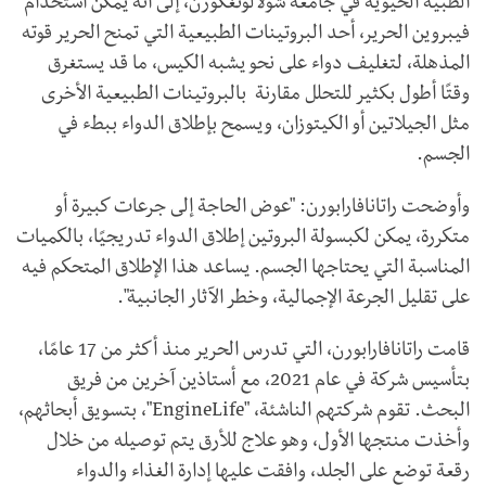
الطبية الحيوية في جامعة شولالونغكورن، إلى أنه يمكن استخدام
فيبروين الحرير، أحد البروتينات الطبيعية التي تمنح الحرير قوته
المذهلة، لتغليف دواء على نحو يشبه الكيس، ما قد يستغرق
وقتًا أطول بكثير للتحلل مقارنة بالبروتينات الطبيعية الأخرى
مثل الجيلاتين أو الكيتوزان، ويسمح بإطلاق الدواء ببطء في
الجسم.
وأوضحت راتانافارابورن: "عوض الحاجة إلى جرعات كبيرة أو
متكررة، يمكن لكبسولة البروتين إطلاق الدواء تدريجيًا، بالكميات
المناسبة التي يحتاجها الجسم. يساعد هذا الإطلاق المتحكم فيه
على تقليل الجرعة الإجمالية، وخطر الآثار الجانبية".
قامت راتانافارابورن، التي تدرس الحرير منذ أكثر من 17 عامًا،
بتأسيس شركة في عام 2021، مع أستاذين آخرين من فريق
البحث. تقوم شركتهم الناشئة، "EngineLife"، بتسويق أبحاثهم،
وأخذت منتجها الأول، وهو علاج للأرق يتم توصيله من خلال
رقعة توضع على الجلد، وافقت عليها إدارة الغذاء والدواء