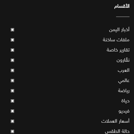
الأقسام
أخبار اليمن
▣
ملفات ساخنة
▣
تقارير خاصة
▣
نقّارون
▣
العرب
▣
عالمي
▣
رياضة
▣
حياة
▣
فيديو
▣
أسعار العملات
▣
حالة الطقس
▣