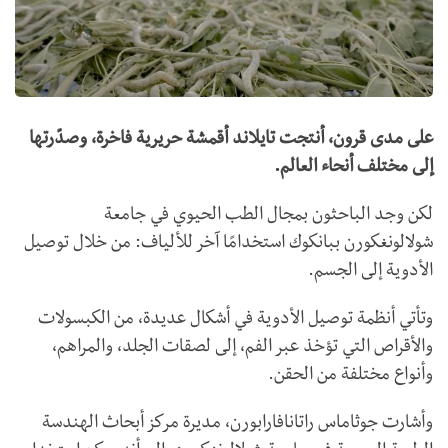
على مدى قرون، أنتجت تايلاند أقمشة حريرية فاخرة، وصدّرتها
إلى مختلف أنحاء العالم.
لكن وجد الباحثون بمجال الطب الحيوي في جامعة
شولالونغكورن ببانكوك استخدامًا آخر للألياف: من خلال توصيل
الأدوية إلى الجسم.
وتأتي أنظمة توصيل الأدوية في أشكال عديدة، من الكبسولات
والأقراص التي تؤخذ عبر الفم، إلى لصقات الجلد، والمراهم،
وأنواع مختلفة من الحقن.
وأشارت جوثاماس راتانافارابورن، مديرة مركز أبحاث الهندسة