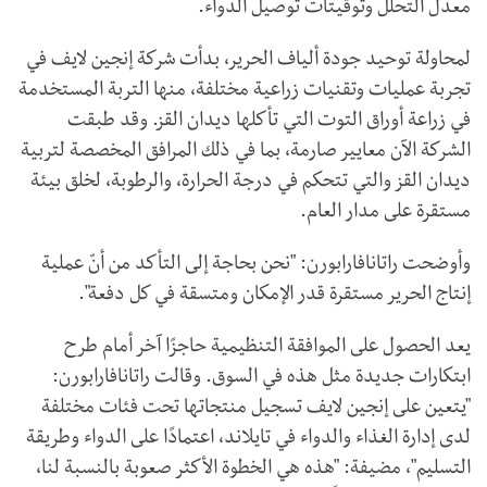
معدل التحلل وتوقيتات توصيل الدواء.
لمحاولة توحيد جودة ألياف الحرير، بدأت شركة إنجين لايف في
تجربة عمليات وتقنيات زراعية مختلفة، منها التربة المستخدمة
في زراعة أوراق التوت التي تأكلها ديدان القز. وقد طبقت
الشركة الآن معايير صارمة، بما في ذلك المرافق المخصصة لتربية
ديدان القز والتي تتحكم في درجة الحرارة، والرطوبة، لخلق بيئة
مستقرة على مدار العام.
وأوضحت راتانافارابورن: "نحن بحاجة إلى التأكد من أنّ عملية
إنتاج الحرير مستقرة قدر الإمكان ومتسقة في كل دفعة".
يعد الحصول على الموافقة التنظيمية حاجزًا آخر أمام طرح
ابتكارات جديدة مثل هذه في السوق. وقالت راتانافارابورن:
"يتعين على إنجين لايف تسجيل منتجاتها تحت فئات مختلفة
لدى إدارة الغذاء والدواء في تايلاند، اعتمادًا على الدواء وطريقة
التسليم"، مضيفة: "هذه هي الخطوة الأكثر صعوبة بالنسبة لنا،