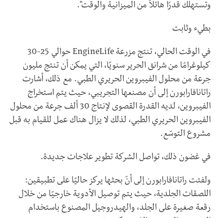
وتستهلك قدرًا هائلاً من الميزانية والوقت".
بطيء وثابت
في الوقت الحالي، تنتج مزرعة EngineLife حوالي 25-30
كيلوغرامًا من شرانق الحرير سنويًا، التي يمكن أن تنتج مليون
جرعة من محلول الفيبروين الحريري الطبي. مع ذلك، أشارت
راتانافارابورن إلى أن مصنعها التجريبي، حيث يتم استخراج
الفيبروين، لديه القدرة القصوى لإنتاج 30 ألف جرعة من محلول
الفيبروين الحريري الطبي، لذلك لا يزال هناك عمل للقيام به قبل
مشروع التوسّع.
في غضون ذلك، تواصل الشركة تطوير علاجات جديدة.
ولفتت راتانافارابورن إلى أنّ بحثها يركز حاليًا على تطبيقين:
اللصقات الجلدية، حيث يتم توصيل الأدوية خارجيًا من خلال
رقعة صغيرة على الجلد، والهيدروجيل المصنوع باستخدام