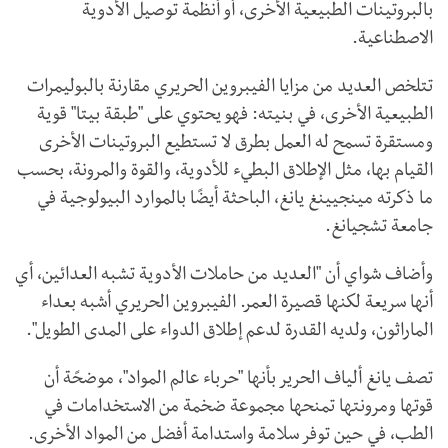
بالبروتينات الطبيعية الأخرى، أو أنظمة توصيل الأدوية
الاصطناعية.
تتلخص العديد من مزايا الفيبروين الحريري مقارنة بالبوليمرات
الطبيعية الأخرى، في بنيته: فهو يحتوي على "طبقة بيتا" قوية
ومستقرة تسمح له العمل بطرق لا تستطيع البروتينات الأخرى
القيام بها، مثل الإطلاق البطيء للأدوية، والقوة والمرونة، بحسب
ما ذكرته مينجيينغ يانغ، الباحثة أيضًا بالموارد البيولوجية في
جامعة تشجيانغ.
وأضاف شواي أن "العديد من حاملات الأدوية تشبه العدائين، أي
أنها سريعة لكنها قصيرة العمر. الفيبروين الحريري أشبه بعداء
الماراثون، ولديه القدرة لدعم إطلاق الدواء على المدى الطويل".
تصف يانغ ألياف الحرير بأنها "حرباء عالم المواد"، موضحًة أن
قوتها ومرونتها تمنحها مجموعة ضخمة من الاستخدامات في
الطب، في حين توفر سلامة واستدامة أفضل من المواد الأخرى.