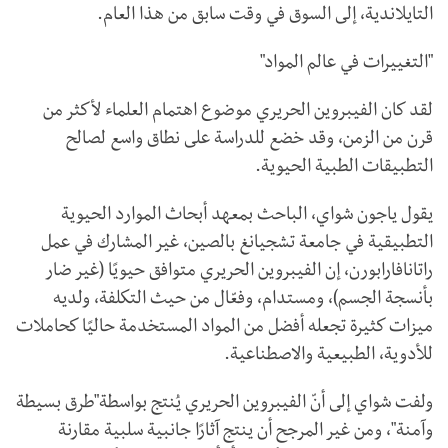
التايلاندية، إلى السوق في وقت سابق من هذا العام.
"التغييرات في عالم المواد"
لقد كان الفيبروين الحريري موضوع اهتمام العلماء لأكثر من
قرن من الزمن، وقد خضع للدراسة على نطاق واسع لصالح
التطبيقات الطبية الحيوية.
يقول ياجون شواي، الباحث بمعهد أبحاث الموارد الحيوية
التطبيقية في جامعة تشجيانغ بالصين، غير المشارك في عمل
راتانافارابورن، إن الفيبروين الحريري متوافق حيويًا (غير ضار
بأنسجة الجسم)، ومستدام، وفعّال من حيث التكلفة، ولديه
ميزات كثيرة تجعله أفضل من المواد المستخدمة حاليًا كحاملات
للأدوية، الطبيعية والاصطناعية.
ولفت شواي إلى أنّ الفيبروين الحريري يُنتج بواسطة"طرق بسيطة
وآمنة"، ومن غير المرجح أن ينتج آثارًا جانبية سلبية مقارنة