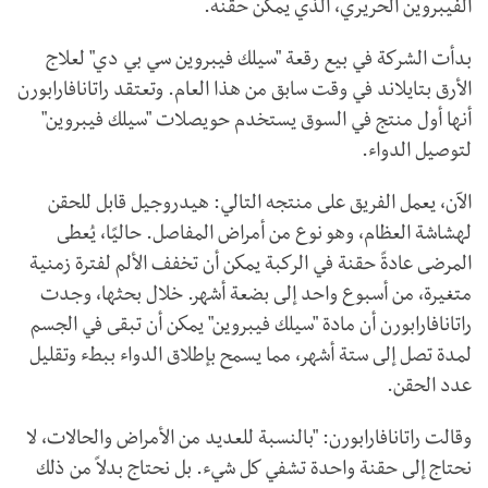
الفيبروين الحريري، الذي يمكن حقنه.
بدأت الشركة في بيع رقعة "سيلك فيبروين سي بي دي" لعلاج
الأرق بتايلاند في وقت سابق من هذا العام. وتعتقد راتانافارابورن
أنها أول منتج في السوق يستخدم حويصلات "سيلك فيبروين"
لتوصيل الدواء.
الآن، يعمل الفريق على منتجه التالي: هيدروجيل قابل للحقن
لهشاشة العظام، وهو نوع من أمراض المفاصل. حاليًا، يُعطى
المرضى عادةً حقنة في الركبة يمكن أن تخفف الألم لفترة زمنية
متغيرة، من أسبوع واحد إلى بضعة أشهر. خلال بحثها، وجدت
راتانافارابورن أن مادة "سيلك فيبروين" يمكن أن تبقى في الجسم
لمدة تصل إلى ستة أشهر، مما يسمح بإطلاق الدواء ببطء وتقليل
عدد الحقن.
وقالت راتانافارابورن: "بالنسبة للعديد من الأمراض والحالات، لا
نحتاج إلى حقنة واحدة تشفي كل شيء. بل نحتاج بدلاً من ذلك