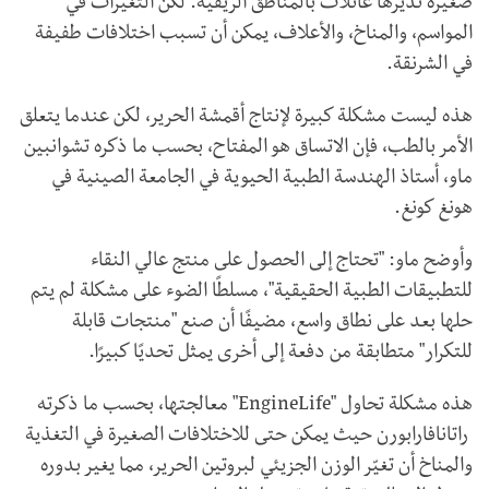
صغيرة تديرها عائلات بالمناطق الريفية. لكن التغيرات في
المواسم، والمناخ، والأعلاف، يمكن أن تسبب اختلافات طفيفة
في الشرنقة.
هذه ليست مشكلة كبيرة لإنتاج أقمشة الحرير، لكن عندما يتعلق
الأمر بالطب، فإن الاتساق هو المفتاح، بحسب ما ذكره تشوانبين
ماو، أستاذ الهندسة الطبية الحيوية في الجامعة الصينية في
هونغ كونغ.
وأوضح ماو: "تحتاج إلى الحصول على منتج عالي النقاء
للتطبيقات الطبية الحقيقية"، مسلطًا الضوء على مشكلة لم يتم
حلها بعد على نطاق واسع، مضيفًا أن صنع "منتجات قابلة
للتكرار" متطابقة من دفعة إلى أخرى يمثل تحديًا كبيرًا.
هذه مشكلة تحاول "EngineLife" معالجتها، بحسب ما ذكرته
راتانافارابورن حيث يمكن حتى للاختلافات الصغيرة في التغذية
والمناخ أن تغيّر الوزن الجزيئي لبروتين الحرير، مما يغير بدوره